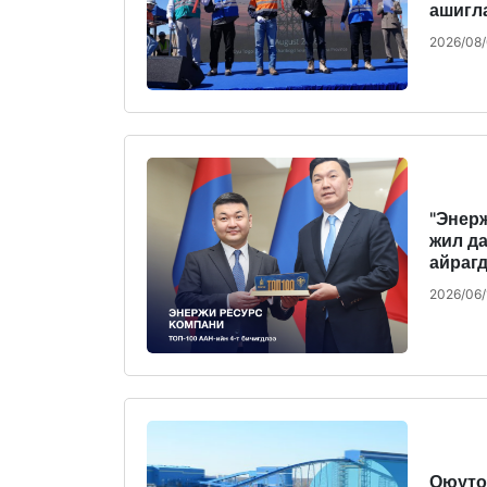
ашигл
2026/08
"Энерж
жил д
айраг
2026/06/
Оюуто