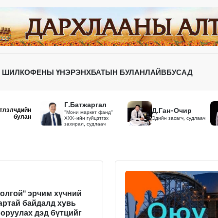
 ШИЛ
КОФЕНЫ ҮНЭР
ЭНХБАТЫН БУЛАН
ЛАЙВ
БУСАД
Г.Батжаргал
тлэлчдийн
Д.Ган-Очир
"Мони маркет фанд"
булан
ХХК-ийн гүйцэтгэх
Эдийн засагч, судлаач
захирал, судлаач
толгой" эрчим хүчний
артай байдалд хувь
 оруулах дэд бүтцийг