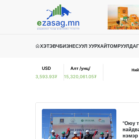
ХЭТЭВЧ
БИЗНЕС
УУЛ УУРХАЙ
ТОМРУУЛДАГ
USD
Алт /унц/
Ний
3,593.93₮
15,320,061.05₮
"Оюу 
найдв
нэмэр