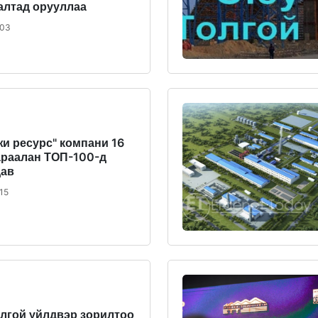
алтад орууллаа
/03
и ресурс" компани 16
араалан ТОП-100-д
дав
15
лгой үйлдвэр зорилтоо