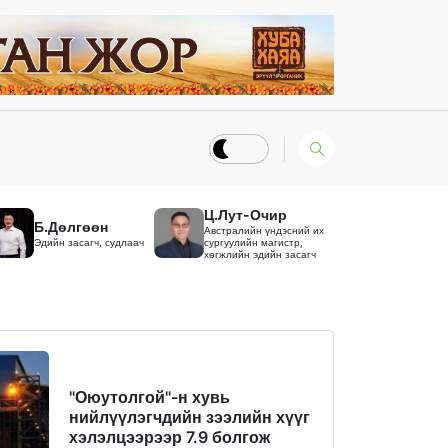
Ц.Лут-Очир
Б.Дөлгөөн
Австралийн үндэсний их
Эдийн засагч, судлаач
сургуулийн магистр,
хөгжлийн эдийн засагч
"Оюутолгой"-н хувь
нийлүүлэгчдийн зээлийн хүүг
хэлэлцээрээр 7.9 болгож