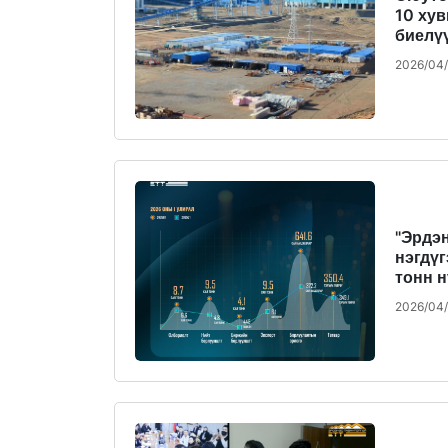
10 ху
биелү
2026/04
"Эрдэ
нэгдүг
тонн 
2026/04