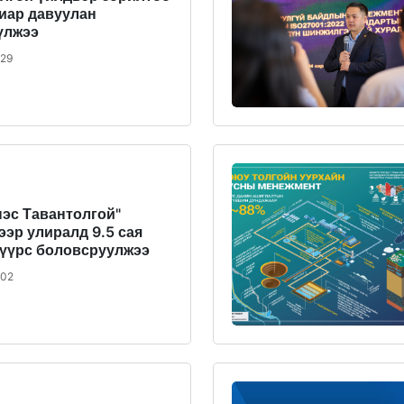
виар давуулан
үлжээ
/29
нэс Тавантолгой"
ээр улиралд 9.5 сая
нүүрс боловсруулжээ
/02