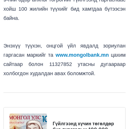
хойш 100 жилийн түүхийг бид хамтдаа бүтээсэн
байна.
Энэхүү түүхэн, онцгой үйл явдалд зориулан
гаргасан маркийг та
www.mongolbank.mn
цахим
сайтаар болон 11327852 утасны дугаараар
холбогдон худалдан авах боломжтой.
Гүйлгээнд хүчин төгөлдөр