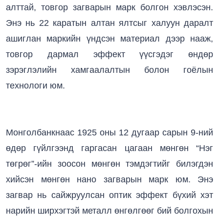
алттай, товгор загварын марк болгон хэвлэсэн.
Энэ нь 22 каратын алтан ялтсыг халуун даралт
ашиглан маркийн үндсэн материал дээр нааж,
товгор дармал эффект үүсгэдэг өндөр
зэрэглэлийн хамгаалалтын болон гоёлын
технологи юм.
Монголбанкнаас 1925 оны 12 дугаар сарын 9-ний
өдөр гүйлгээнд гаргасан цагаан мөнгөн “Нэг
төгрөг”-ийн зоосон мөнгөн тэмдэгтийг билэгдэн
хийсэн мөнгөн нано загварын марк юм. Энэ
загвар нь сайжруулсан оптик эффект бүхий хэт
нарийн ширхэгтэй металл өнгөлгөөг бий болгохын