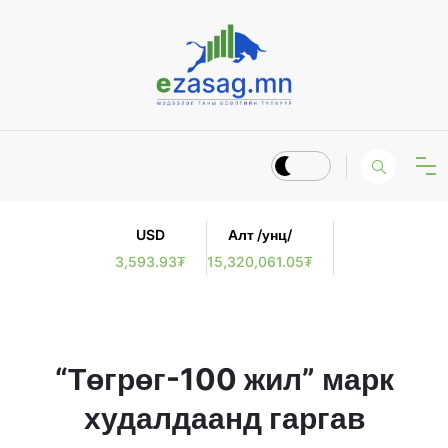
USD
Алт /унц/
3,593.93₮
15,320,061.05₮
“Төгрөг-100 жил” марк
худалдаанд гаргав