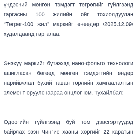
үндэсний мөнгөн тэмдэгт төгрөгийг гүйлгээнд
гаргасны 100 жилийн ойг тохиолдуулан
“Төгрөг-100 жил” маркийг өнөөдөр /2025.12.09/
худалдаанд гаргалаа.
Энэхүү маркийг бүтээхэд нано-фольго технологи
ашигласан бөгөөд мөнгөн тэмдэгтийн өндөр
нарийвчлал бүхий таван төрлийн хамгаалалтын
элемент оруулснаараа онцлог юм. Тухайлбал:
Одоогийн гүйлгээнд буй том дэвсгэртүүдэд
байрлах эзэн Чингис хааны хөргийг 22 каратын