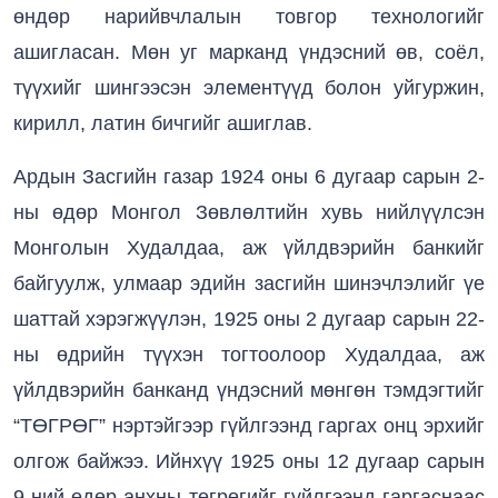
өндөр нарийвчлалын товгор технологийг
ашигласан. Мөн уг марканд үндэсний өв, соёл,
түүхийг шингээсэн элементүүд болон уйгуржин,
кирилл, латин бичгийг ашиглав.
Ардын Засгийн газар 1924 оны 6 дугаар сарын 2-
ны өдөр Монгол Зөвлөлтийн хувь нийлүүлсэн
Монголын Худалдаа, аж үйлдвэрийн банкийг
байгуулж, улмаар эдийн засгийн шинэчлэлийг үе
шаттай хэрэгжүүлэн, 1925 оны 2 дугаар сарын 22-
ны өдрийн түүхэн тогтоолоор Худалдаа, аж
үйлдвэрийн банканд үндэсний мөнгөн тэмдэгтийг
“ТӨГРӨГ” нэртэйгээр гүйлгээнд гаргах онц эрхийг
олгож байжээ. Ийнхүү 1925 оны 12 дугаар сарын
9-ний өдөр анхны төгрөгийг гүйлгээнд гаргаснаас