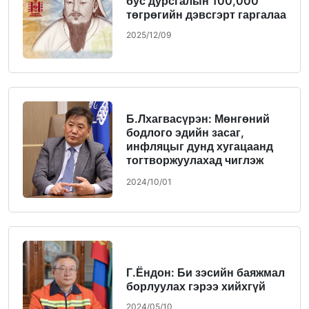
бус дурсгалын 100,000
төгрөгийн дэвсгэрт гаргалаа
2025/12/09
Б.Лхагвасүрэн: Мөнгөний
бодлого эдийн засаг,
инфляцыг дунд хугацаанд
тогтворжуулахад чиглэж
байна
2024/10/01
Г.Ёндон: Би зэсийн баяжмал
борлуулах гэрээ хийхгүй
2024/05/10