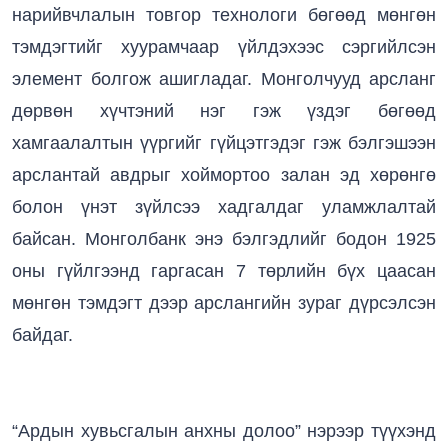
нарийвчлалын товгор технологи бөгөөд мөнгөн
тэмдэгтийг хуурамчаар үйлдэхээс сэргийлсэн
элемент болгож ашигладаг. Монголчууд арсланг
дөрвөн хүчтэний нэг гэж үздэг бөгөөд
хамгаалалтын үүргийг гүйцэтгэдэг гэж бэлгэшээн
арслантай авдрыг хоймортоо залан эд хөрөнгө
болон үнэт зүйлсээ хадгалдаг уламжлалтай
байсан. Монголбанк энэ бэлгэдлийг бодон 1925
оны гүйлгээнд гаргасан 7 төрлийн бүх цаасан
мөнгөн тэмдэгт дээр арслангийн зураг дүрсэлсэн
байдаг.
“Ардын хувьсгалын анхны долоо” нэрээр түүхэнд