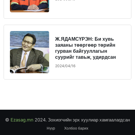
Ж.ЯДАМСҮРЭН: Би хувь
заяаны төөргөөр төрийн
гурван байгууллагын
суурийг тавьж, удирдсан
2024/04/16
©
Ezasag.mn
2024. Зохиогчийн эрх хуулиар хамгаалагдсан
Нүүр
Холбоо барих