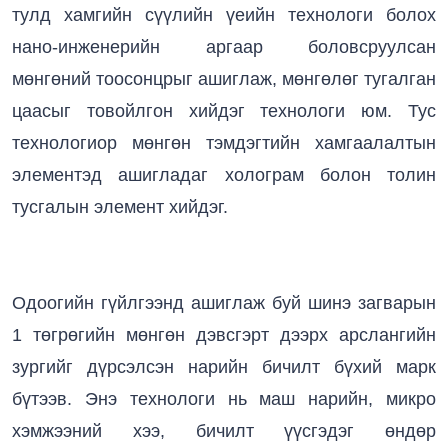
тулд хамгийн сүүлийн үеийн технологи болох
нано-инженерийн аргаар боловсруулсан
мөнгөний тоосонцрыг ашиглаж, мөнгөлөг тугалган
цаасыг товойлгон хийдэг технологи юм. Тус
технологиор мөнгөн тэмдэгтийн хамгаалалтын
элементэд ашигладаг холограм болон толин
тусгалын элемент хийдэг.
Одоогийн гүйлгээнд ашиглаж буй шинэ загварын
1 төгрөгийн мөнгөн дэвсгэрт дээрх арслангийн
зургийг дүрсэлсэн нарийн бичилт бүхий марк
бүтээв. Энэ технологи нь маш нарийн, микро
хэмжээний хээ, бичилт үүсгэдэг өндөр