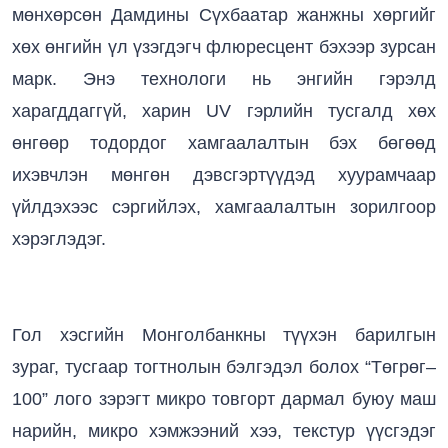
мөнхөрсөн Дамдины Сүхбаатар жанжны хөргийг
хөх өнгийн үл үзэгдэгч флюресцент бэхээр зурсан
марк. Энэ технологи нь энгийн гэрэлд
харагддаггүй, харин UV гэрлийн тусгалд хөх
өнгөөр тодордог хамгаалалтын бэх бөгөөд
ихэвчлэн мөнгөн дэвсгэртүүдэд хуурамчаар
үйлдэхээс сэргийлэх, хамгаалалтын зорилгоор
хэрэглэдэг.
Гол хэсгийн Монголбанкны түүхэн барилгын
зураг, тусгаар тогтнолын бэлгэдэл болох “Төгрөг–
100” лого зэрэгт микро товгорт дармал буюу маш
нарийн, микро хэмжээний хээ, текстур үүсгэдэг