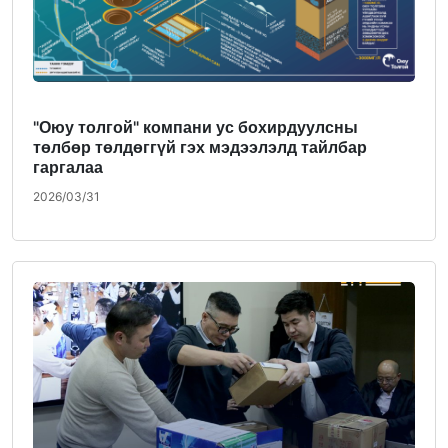
"Оюу толгой" компани ус бохирдуулсны
төлбөр төлдөггүй гэх мэдээлэлд тайлбар
гаргалаа
2026/03/31