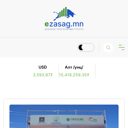
USD
Алт /унц/
3,593.87₮
15,418,259.35₮