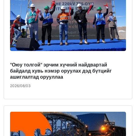
"Оюу толгой" эрчим хүчний найдвартай
байдалд хувь нэмэр оруулах дэд бүтцийг
ашиглалтад орууллаа
2026/08/03