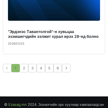
"Эрдэнэс Тавантолгой"-н хувьцаа
эзэмшигчдийн ээлжит хурал ирэх 28-нд болно
2026/03/23
1
2
3
4
5
6
©
Ezasag.mn
2024. Зохиогчийн эрх хуулиар хамгаалагдсан