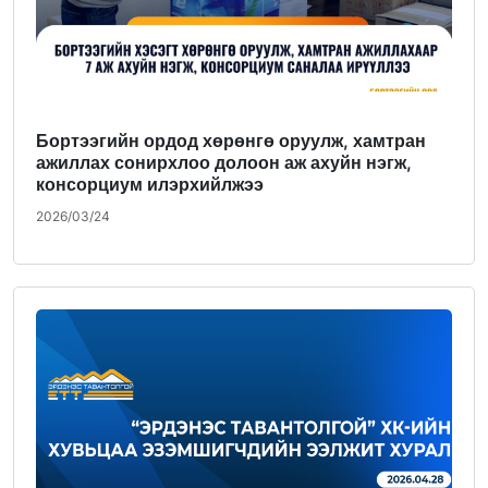
Бортээгийн ордод хөрөнгө оруулж, хамтран
ажиллах сонирхлоо долоон аж ахуйн нэгж,
консорциум илэрхийлжээ
2026/03/24