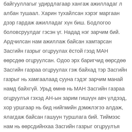
байгууллагыг удирдлагаар хангаж ажилладаг л 
албан тушаал. Харин тухайлсан хэрэг маргаан 
дээр гардаж ажилладаг хүн биш. Бодлогоо 
боловсруулдаг гэсэн үг. Надад нэг зарчим бий. 
Ардчилсан нам ажиллаж байсан хамтарсан 
Засгийн газрыг огцруулах ёстой гээд МАН 
өөрсдөө огцруулсан. Одоо эрх баригчид өөрсдөө 
Засгийн газраа огцруулах гэж байхад тэр Засгийн 
газрыг нь хамгаалаад сууна гэдэг зарчим манай 
намд байхгүй. Урьд өмнө нь МАН Засгийн газраа 
огцруулъя гэхэд АН-ын зарим гишүүн авч үлдээд, 
хор уршгаар нь бид нийгмийн дэмжлэгээ алдаж, 
ялагдаж байсан гашуун туршлага бий. Тиймээс 
нам нь өөрсдийнхаа Засгийн газрыг огцруулъя 