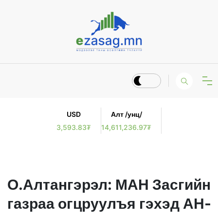
USD
Алт /унц/
3,593.83₮
14,611,236.97₮
О.Алтангэрэл: МАН Засгийн
газраа огцруулъя гэхэд АН-