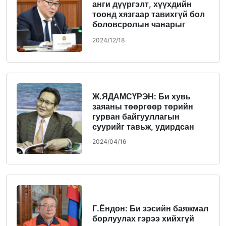
анги дүүргэлт, хүүхдийн
тоонд хязгаар тавихгүй бол
боловсролын чанарыг
сайжруулах тухай ярилтгүй
2024/12/18
Ж.ЯДАМСҮРЭН: Би хувь
заяаны төөргөөр төрийн
гурван байгууллагын
суурийг тавьж, удирдсан
2024/04/16
Г.Ёндон: Би зэсийн баяжмал
борлуулах гэрээ хийхгүй