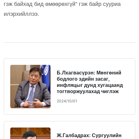
гэж байхад бид өмөөрөхгүй” гэж байр сууриа 
илэрхийллээ.
Б.Лхагвасүрэн: Мөнгөний
бодлого эдийн засаг,
инфляцыг дунд хугацаанд
тогтворжуулахад чиглэж
байна
2024/10/01
Ж.Галбадрах: Сургуулийн