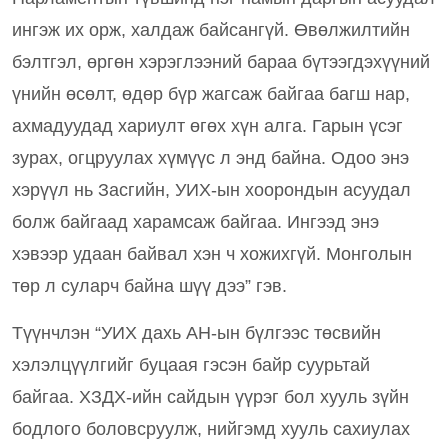
ингэж их орж, халдаж байсангүй. Өвөлжилтийн 
бэлтгэл, өргөн хэрэглээний бараа бүтээгдэхүүний 
үнийн өсөлт, өдөр бүр жагсаж байгаа багш нар, 
ахмадуудад хариулт өгөх хүн алга. Гарын үсэг 
зурах, огцруулах хүмүүс л энд байна. Одоо энэ 
хэрүүл нь Засгийн, УИХ-ын хоорондын асуудал 
болж байгаад харамсаж байгаа. Ингээд энэ 
хэвээр удаан байвал хэн ч хожихгүй. Монголын 
төр л суларч байна шүү дээ” гэв. 
Түүнчлэн “УИХ дахь АН-ын бүлгээс төсвийн 
хэлэлцүүлгийг буцаая гэсэн байр суурьтай 
байгаа. ХЗДХ-ийн сайдын үүрэг бол хууль зүйн 
бодлого боловсруулж, нийгэмд хууль сахиулах 