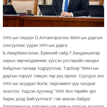
УИХ-ын гишүүн О.Алтангэрэлээс МАН-ын даргын 
сонгуулиас үүдэн УИХ-ын дарга 
Б.Амарбаясгалан, Ерөнхий сайд Г.Занданшатар 
нарын зөрчилдөөнөөс үүссэн улстөрийн нөхцөл 
байдлын талаар тодрууллаа. Тэрбээр “МАН-ын 
даргын хэрүүл тэмцэл төр рүү орлоо. Сүүлдээ энэ 
УИХ-ын асуудал болж, парламент руу халдаж 
эхэллээ. Үндсэн хуулинд “УИХ бол төрийн эрх 
барих дээд байгууллага” гэж заасан байдаг. 
Парламентын түвшинд нэг намын даргын асуудал 