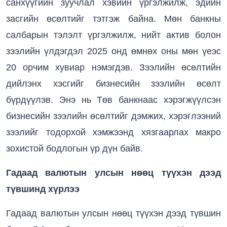
санхүүгийн зуучлал хэвийн үргэлжилж, эдийн
засгийн өсөлтийг тэтгэж байна. Мөн банкны
салбарын тэлэлт үргэлжилж, нийт актив болон
зээлийн үлдэгдэл 2025 онд өмнөх оны мөн үеэс
20 орчим хувиар нэмэгдэв. Зээлийн өсөлтийн
дийлэнх хэсгийг бизнесийн зээлийн өсөлт
бүрдүүлэв. Энэ нь Төв банкнаас хэрэгжүүлсэн
бизнесийн зээлийн өсөлтийг дэмжих, хэрэглээний
зээлийг тодорхой хэмжээнд хязгаарлах макро
зохистой бодлогын үр дүн байв.
Гадаад валютын улсын нөөц түүхэн дээд
түвшинд хүрлээ
Гадаад валютын улсын нөөц түүхэн дээд түвшин