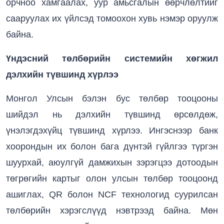
орчноо хамгаалах, уур амьсгалын өөрчлөлтийг
сааруулах их үйлсэд томоохон хувь нэмэр оруулж
байна.
Үндэсний төлбөрийн системийн хөгжил
дэлхийн түвшинд хүрлээ
Монгол Улсын бэлэн бус төлбөр тооцооны
шийдэл нь дэлхийн түвшинд өрсөлдөж,
үнэлэгдэхүйц түвшинд хүрлээ. Ингэснээр банк
хоорондын их болон бага дүнтэй гүйлгээ түргэн
шуурхай, аюулгүй дамжихын зэрэгцээ дотоодын
төгрөгийн картыг олон улсын төлбөр тооцоонд
ашиглах, QR болон NCF технологид суурилсан
төлбөрийн хэрэгслүүд нэвтрээд байна. Мөн