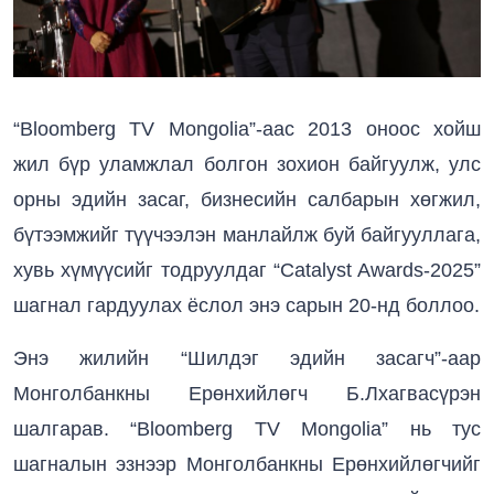
“Bloomberg TV Mongolia”-аас 2013 оноос хойш
жил бүр уламжлал болгон зохион байгуулж, улс
орны эдийн засаг, бизнесийн салбарын хөгжил,
бүтээмжийг түүчээлэн манлайлж буй байгууллага,
хувь хүмүүсийг тодруулдаг “Catalyst Awards-2025”
шагнал гардуулах ёслол энэ сарын 20-нд боллоо.
Энэ жилийн “Шилдэг эдийн засагч”-аар
Монголбанкны Ерөнхийлөгч Б.Лхагвасүрэн
шалгарав. “Bloomberg TV Mongolia” нь тус
шагналын эзнээр Монголбанкны Ерөнхийлөгчийг