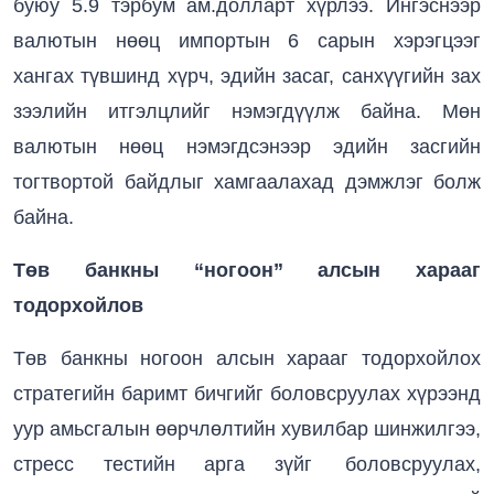
буюу 5.9 тэрбум ам.долларт хүрлээ. Ингэснээр
валютын нөөц импортын 6 сарын хэрэгцээг
хангах түвшинд хүрч, эдийн засаг, санхүүгийн зах
зээлийн итгэлцлийг нэмэгдүүлж байна. Мөн
валютын нөөц нэмэгдсэнээр эдийн засгийн
тогтвортой байдлыг хамгаалахад дэмжлэг болж
байна.
Төв банкны “ногоон” алсын харааг
тодорхойлов
Төв банкны ногоон алсын харааг тодорхойлох
стратегийн баримт бичгийг боловсруулах хүрээнд
уур амьсгалын өөрчлөлтийн хувилбар шинжилгээ,
стресс тестийн арга зүйг боловсруулах,