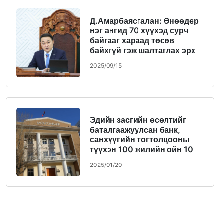
Д.Амарбаясгалан: Өнөөдөр
нэг ангид 70 хүүхэд сурч
байгааг хараад төсөв
байхгүй гэж шалтаглах эрх
бидэнд байхгүй
2025/09/15
Эдийн засгийн өсөлтийг
баталгаажуулсан банк,
санхүүгийн тогтолцооны
түүхэн 100 жилийн ойн 10
бэлэг
2025/01/20