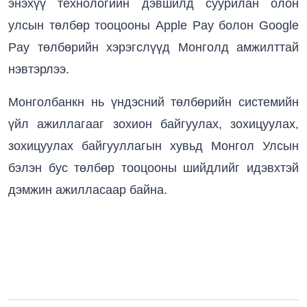
энэхүү технологийн дэвшилд суурилан олон
улсын төлбөр тооцооны Apple Pay болон Google
Pay төлбөрийн хэрэгслүүд Монголд амжилттай
нэвтэрлээ.
Монголбанкн нь үндэсний төлбөрийн системийн
үйл ажиллагааг зохион байгуулах, зохицуулах,
зохицуулах байгууллагын хувьд Монгол Улсын
бэлэн бус төлбөр тооцооны шийдлийг идэвхтэй
дэмжин ажилласаар байна.