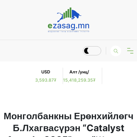
USD
Алт /унц/
3,593.87₮
15,418,259.35₮
Монголбанкны Ерөнхийлөгч
Б.Лхагвасүрэн “Catalyst