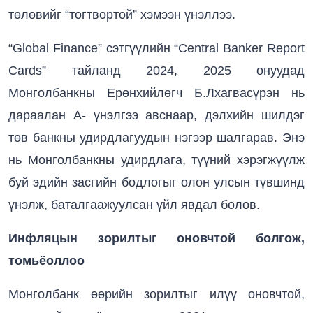
төлөвийг “тогтвортой” хэмээн үнэллээ.
“Global Finance” сэтгүүлийн “Central Banker Report
Cards” тайланд 2024, 2025 онуудад
Монголбанкны Ерөнхийлөгч Б.Лхагвасүрэн нь
дараалан А- үнэлгээ авснаар, дэлхийн шилдэг
төв банкны удирдлагуудын нэгээр шалгарав. Энэ
нь Монголбанкны удирдлага, түүний хэрэгжүүлж
буй эдийн засгийн бодлогыг олон улсын түвшинд
үнэлж, баталгаажуулсан үйл явдал болов.
Инфляцын зорилтыг оновчтой болгож,
томьёоллоо
Монголбанк өөрийн зорилтыг илүү оновчтой,