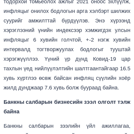
тодорхой томьёолох ажлыг 2021 оноос эхлүүлж,
инфляцыг онилох бодлогын арга хэлбэрт шилжих
суурийг амжилттай бүрдүүлэв. Энэ хүрээнд
хэрэглээний үнийн индексээр хэмжигдэх улсын
инфляцыг 6 хувийн голчтой, +-2 нэгж хувийн
интервалд тогтворжуулах бодлогыг тууштай
хэрэгжүүллээ. Үүний үр дүнд Ковид-19 цар
тахлын үед нийлүүлэлтийн шалтгаантайгаар 16.5
хувь хүртлээ өсөж байсан инфляц сүүлийн хоёр
жилд дунджаар 7.6 хувь болж буураад байна.
Банкны салбарын бизнесийн зээл олголт тэлж
байна
Банкны салбарын зээлийн үйл ажиллагаа,