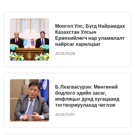
Монгол Улс, Бүгд Найрамдах
Казахстан Улсын
Ерөнхийлөгч нар уламжлалт
найрсаг харилцааг
“Стратегийн түншлэл”-ийн
2024/10/29
түвшинд хүргэснээ
зарлалаа
Б.Лхагвасүрэн: Мөнгөний
бодлого эдийн засаг,
инфляцыг дунд хугацаанд
тогтворжуулахад чиглэж
байна
2024/10/01