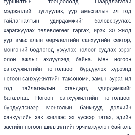
туршилтын тооцоололд шаардлагатай
мэдээллийг цуглуулах, уур амьсгалын ил тод
тайлагналтын удирдамжийг боловсруулах,
хэрэгжүүлэх төлөвлөгөөг гаргах, ирэх 30 жилд
уур амьсгалын өөрчлөлтийн санхүүгийн сектор,
мөнгөний бодлогод үзүүлэх нөлөөг судлах зэрэг
олон ажлыг эхлүүлээд байна. Мөн ногоон
санхүүжилтийн тогтолцоог бүрдүүлэх хүрээнд
ногоон санхүүжилтийн таксономи, замын зураг, ил
тод тайлагналын стандарт, удирдамжийг
баталлаа. Ногоон санхүүжилтийн тогтолцоог
бүрдүүлснээр Монголын банкнууд дэлхийн
санхүүгийн зах зээлээс эх үүсвэр татах, эдийн
засгийн ногоон шилжилтийг эрчимжүүлэн байгаль