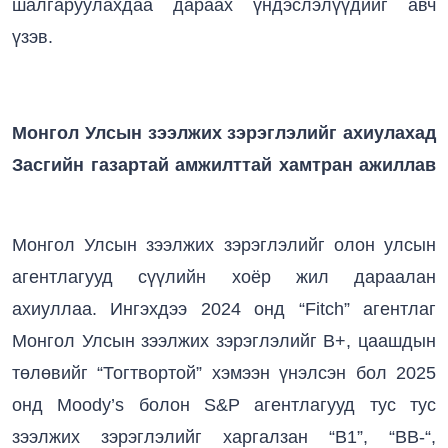
шалгаруулахдаа дараах үндэслэлүүдийг авч
үзэв.
Монгол Улсын зээлжих зэрэглэлийг ахиулахад
Засгийн газартай амжилттай хамтран ажиллав
Монгол Улсын зээлжих зэрэглэлийг олон улсын
агентлагууд сүүлийн хоёр жил дараалан
ахиуллаа. Ингэхдээ 2024 онд “Fitch” агентлаг
Монгол Улсын зээлжих зэрэглэлийг B+, цаашдын
төлөвийг “Тогтвортой” хэмээн үнэлсэн бол 2025
онд Moody’s болон S&P агентлагууд тус тус
зээлжих зэрэглэлийг харгалзан “B1”, “ВВ-“,