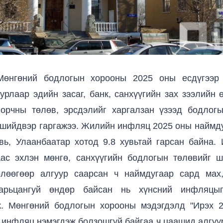
Мөнгөний бодлогын хорооны 2025 оны есдүгээр 
урлаар эдийн засаг, банк, санхүүгийн зах зээлийн 
 орчны төлөв, эрсдэлийг харгалзан үзээд бодлогы
 шийдвэр гаргажээ. Жилийн инфляц 2025 оны наймд
вь, Улаанбаатар хотод 9.8 хувьтай гарсан байна
аас эхлэн мөнгө, санхүүгийн бодлогын төлөвийг ш
өлөөгөөр алгуур саарсан ч наймдугаар сард мах,
арьцангуй өндөр байсан нь хүнсний инфляцы
ж. Мөнгөний бодлогын хорооны мэдэгдэлд "Ирэх 2
 инфляц нэмэгдэж болзошгүй байгаа ч цаашид алгуур