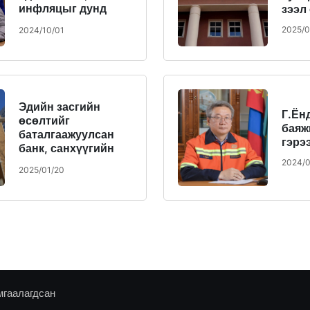
инфляцыг дунд
зээл
хугацаанд
2025/0
2024/10/01
тогтворжуулахад
чиглэж байна
Эдийн засгийн
Г.Ён
өсөлтийг
баяж
баталгаажуулсан
гэрэ
банк, санхүүгийн
тогтолцооны
2024/0
2025/01/20
түүхэн 100 жилийн
ойн 10 бэлэг
мгаалагдсан