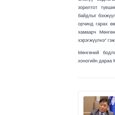
зорилтот түвши
байдлыг бэхжүүл
орчинд гарах ө
хамаарч Мөнгө
хэрэгжүүлнэ" гэж
Мөнгөний бодл
хоногийн дараа 