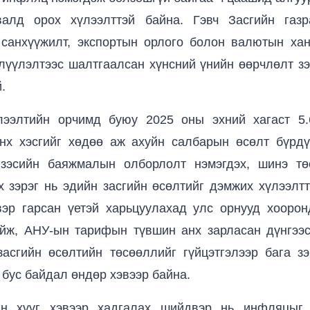
валд орох хүлээлттэй байна. Гэвч Засгийн газр
 санхүүжилт, экспортын орлого болон валютын ха
лүүлэлтээс шалтгаалсан хүнсний үнийн өөрчлөлт з
.
лээлтийн орчимд буюу 2025 оны эхний хагаст 5.
нх хэсгийг хөдөө аж ахуйн салбарын өсөлт бүрд
 зэсийн баяжмалын олборлолт нэмэгдэх, шинэ тө
х зэрэг нь эдийн засгийн өсөлтийг дэмжих хүлээлт
эр гарсан үетэй харьцуулахад улс орнууд хооро
йж, АНУ-ын тарифын түвшин анх зарласан дүнгээс
асгийн өсөлтийн төсөөллийг гүйцэтгэлээр бага з
 бус байдал өндөр хэвээр байна.
ын хүүг хэвээр хадгалах шийдвэр нь инфляцыг 