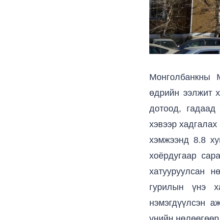
Монголбанкны 
өдрийн ээлжит х
дотоод, гадаад
хэвээр хадгалах
хэмжээнд 8.8 ху
хоёрдугаар сар
хатууруулсан н
гурилын үнэ х
нэмэгдүүлсэн а
үнийн нөлөөгөөр