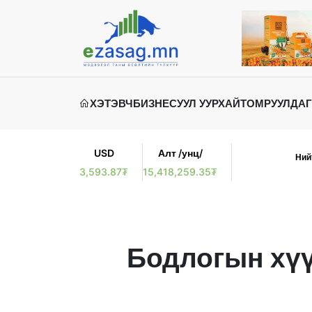
ХЭТЭВЧ
БИЗНЕС
УУЛ УУРХАЙ
ТОМРУУЛДАГ
USD
Алт /унц/
Ний
3,593.87₮
15,418,259.35₮
Бодлогын хүү