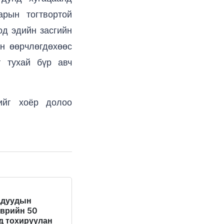
арын тогтвортой
од эдийн засгийн
н өөрчлөгдөхөөс
 тухай бүр авч
ийг хоёр долоо
адуудын
эврийн 50
д тохируулан