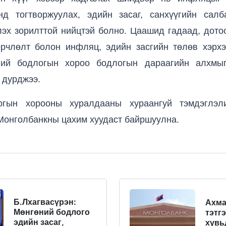
нд тогтворжуулах, эдийн засаг, санхүүгийн салб
эх зорилттой нийцтэй болно. Цаашид гадаад, дото
өрчлөлт болон инфляц, эдийн засгийн төлөв хэрхэ
ний бодлогын хороо бодлогын дараагийн алхмыг
 дурджээ.
огын хорооны хуралдааны хураангуй тэмдэглэл
Монголбанкны цахим хуудаст байршуулна.
Б.Лхагвасүрэн:
Ахм
Мөнгөний бодлого
тэтг
эдийн засаг,
хувь