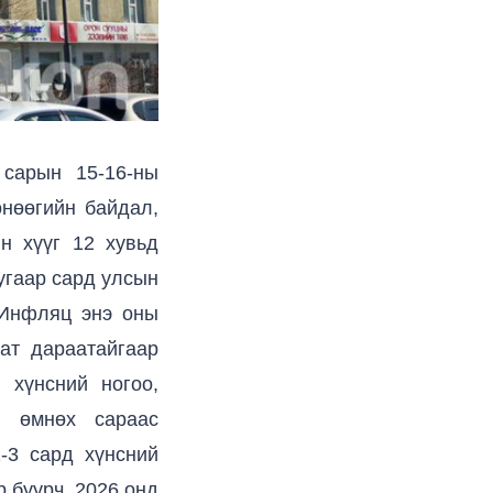
сарын 15-16-ны
өнөөгийн байдал,
н хүүг 12 хувьд
угаар сард улсын
. Инфляц энэ оны
ат дараатайгаар
 хүнсний ногоо,
г өмнөх сараас
-3 сард хүнсний
 буурч, 2026 онд