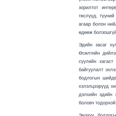
зорилтот интер
төслүүд, түүний
агаар болон ний
өдөөж болзошгүй
Эдийн засаг хү
Өсөлтийн дийлэ
сүүлийн хагаст
байгуулалт эхлэ
бодлогын шийдв
хэлэлцээрүүд хи
дэлхийн эдийн з
боловч тодорхой
Энэхүү бодлог