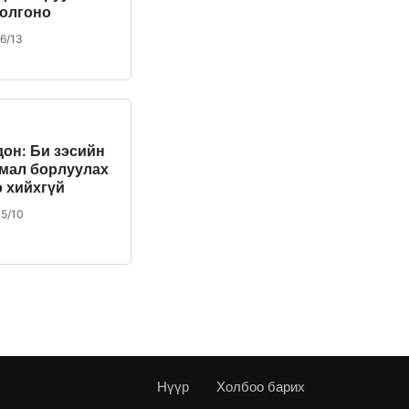
 олгоно
6/13
дон: Би зэсийн
мал борлуулах
э хийхгүй
5/10
Нүүр
Холбоо барих