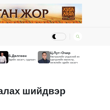
Ц.Лут-Очир
Б.Дөлгөөн
Австралийн үндэсний их
Эдийн засагч, судлаач
сургуулийн магистр,
хөгжлийн эдийн засагч
галах шийдвэр