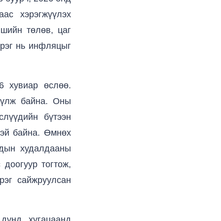
аас хэрэгжүүлэх
ншийн төлөв, цаг
эрэг нь инфляцыг
6 хувиар өслөө.
үүлж байна. Оны
слүүдийн бүтээн
тэй байна. Өмнөх
ндын худалдааны
 доогуур тогтож,
эрэг сайжруулсан
дунд хугацаанд