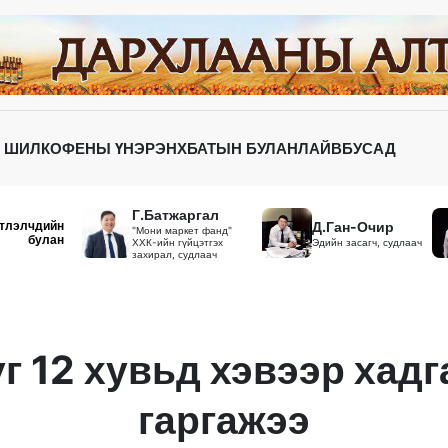
 ШИЛ
КОФЕНЫ ҮНЭР
ЭНХБАТЫН БУЛАН
ЛАЙВ
БУСАД
Г.Батжаргал
тлэлчдийн
Д.Ган-Очир
"Мони маркет фанд"
булан
ХХК-ийн гүйцэтгэх
Эдийн засагч, судлаач
захирал, судлаач
г 12 хувьд хэвээр хад
гаргажээ