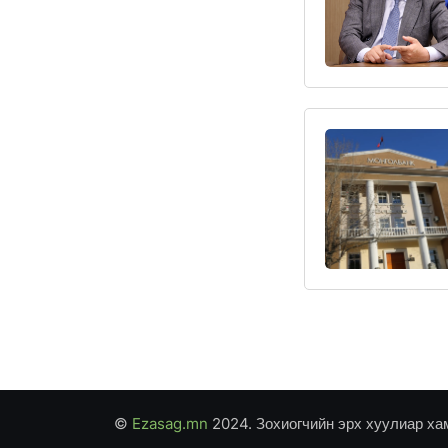
©
Ezasag.mn
2024. Зохиогчийн эрх хуулиар ха