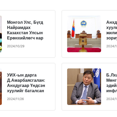
Монгол Улс, Бүгд
Анхд
Найрамдах
хуул
Казахстан Улсын
жили
Ерөнхийлөгч нар
зори
уламжлалт найрсаг
хүнд
2024/10/29
2024/1
харилцааг
хура
“Стратегийн
түншлэл”-ийн
түвшинд хүргэснээ
зарлалаа
УИХ-ын дарга
Б.Лх
Д.Амарбаясгалан:
Мөнг
Анхдугаар Үндсэн
эдий
хуулийг баталсан
инфл
нь Монголын
хуга
2024/11/26
2024/1
тусгаар байдал, ард
тогт
түмний засаглах
чигл
хувь заяаг шийдсэн
түүхэн үйл явдал