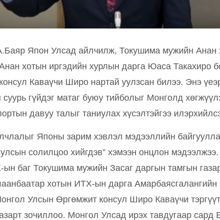
.Баяр Япон Улсад айлчилж, Токушима мужийн Анан 
Анан хотын иргэдийн хурлын дарга Юаса Такахиро 
консул Каваүчи Широ нартай уулзсан билээ. Энэ үеэ
 суурь гүйдэг матаг буюу тийболыг Монголд хөгжүүлэ
спортын давуу талыг таниулах хүсэлтэйгээ илэрхийлс
йлчлалыг Японы зарим хэвлэл мэдээллийн байгуулла
улсын солилцоо хийгдэв” хэмээн онцлон мэдээлжээ.
ын баг Токушима мужийн Засаг даргын тамгын газар
аанбаатар хотын ИТХ-ын дарга Амарбаясгалангийн 
онгол Улсын Өргөмжит консул Широ Каваүчи тэргүүтэ
азарт зочиллоо. Монгол Улсад ирэх тавдугаар сард