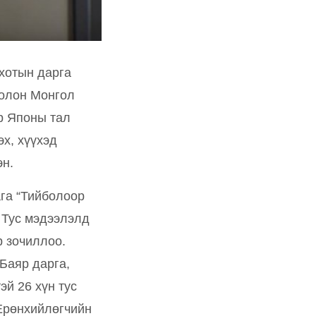
хотын дарга
болон Монгол
р Японы тал
х, хүүхэд
эн.
га “Тийболоор
 Тус мэдээлэлд
 зочиллоо.
Баяр дарга,
й 26 хүн тус
 Ерөнхийлөгчийн