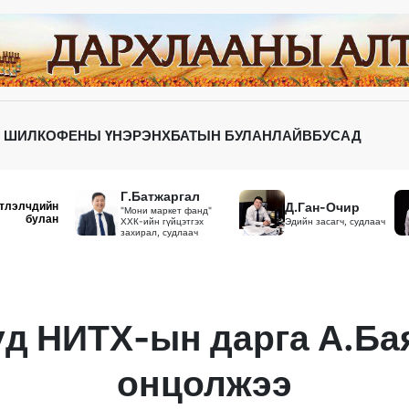
 ШИЛ
КОФЕНЫ ҮНЭР
ЭНХБАТЫН БУЛАН
ЛАЙВ
БУСАД
Г.Батжаргал
тлэлчдийн
Д.Ган-Очир
"Мони маркет фанд"
булан
ХХК-ийн гүйцэтгэх
Эдийн засагч, судлаач
захирал, судлаач
д НИТХ-ын дарга А.Б
онцолжээ