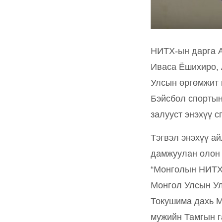
НИТХ-ын дарга А
Иваса Ёшихиро, 
Улсын өргөмжит 
Бэйсбол спортын
залууст энэхүү 
Тэгвэл энэхүү а
дамжуулан олон 
“Монголын НИТХ-
Монгол Улсын Ул
Токушима дахь М
мужийн Тамгын г