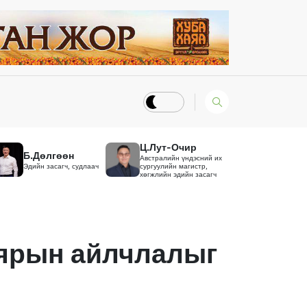
Ц.Лут-Очир
Б.Дөлгөөн
Австралийн үндэсний их
Эдийн засагч, судлаач
сургуулийн магистр,
хөгжлийн эдийн засагч
аярын айлчлалыг