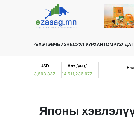
ХЭТЭВЧ
БИЗНЕС
УУЛ УУРХАЙ
ТОМРУУЛДАГ
USD
Алт /унц/
Ний
3,593.83₮
14,611,236.97₮
Японы хэвлэлүү