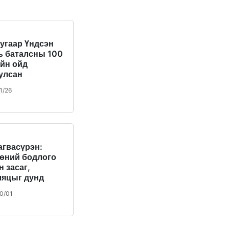
угаар Үндсэн
ь баталсны 100
йн ойд
улсан
этгэлийн
1/26
лдаан боллоо
агвасүрэн:
өний бодлого
н засаг,
яцыг дунд
цаанд
0/01
воржуулахад
эж байна