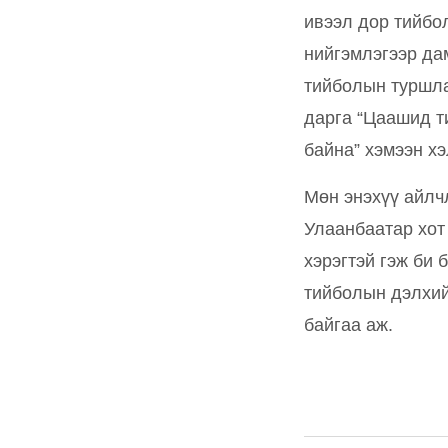
ивээл дор тийбо
нийгэмлэгээр да
тийболын туршла
дарга “Цаашид т
байна” хэмээн х
Мөн энэхүү айлч
Улаанбаатар хот
хэрэгтэй гэж би 
тийболын дэлхий
байгаа аж.