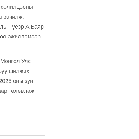
л солилцооны
р зочилж,
алын үеэр А.Баяр
лөө ажилламаар
 Монгол Улс
руу шилжих
2025 оны зун
аар төлөвлөж