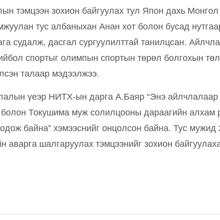
лын тэмцээн зохион байгуулах тул Япон дахь Монго
мжуулан тус албаныхан Анан хот болон бусад нутгаа
га судалж, дасгал сургуулилттай танилцсан. Айлчл
ийбол спортыг олимпын спортын төрөл болгохын тө
элсэн талаар мэдээлжээ.
лалын үеэр НИТХ-ын дарга А.Баяр “Энэ айлчлалаар
 болон Токушима муж солилцооны дараагийн алхам 
бодож байна” хэмээснийг онцолсон байна. Тус мужид 
н аварга шалгаруулах тэмцээнийг зохион байгуулах