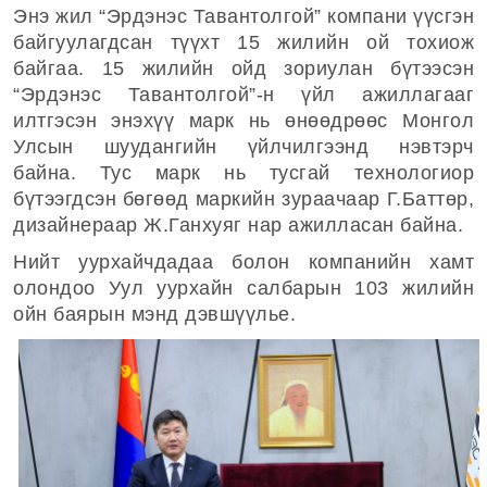
Энэ жил “Эрдэнэс Тавантолгой” компани үүсгэн
байгуулагдсан түүхт 15 жилийн ой тохиож
байгаа. 15 жилийн ойд зориулан бүтээсэн
“Эрдэнэс Тавантолгой”-н үйл ажиллагааг
илтгэсэн энэхүү марк нь өнөөдрөөс Монгол
Улсын шуудангийн үйлчилгээнд нэвтэрч
байна.
Тус марк нь тусгай технологиор
бүтээгдсэн бөгөөд маркийн зураачаар Г.Баттөр,
дизайнераар Ж.Ганхуяг нар ажилласан байна.
Нийт уурхайчдадаа болон компанийн хамт
олондоо Уул уурхайн салбарын 103 жилийн
ойн баярын мэнд дэвшүүлье.