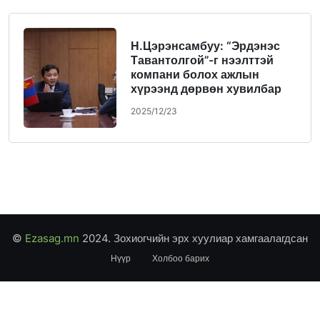
Н.Цэрэнсамбуу: “Эрдэнэс
Тавантолгой”-г нээлттэй
компани болох ажлын
хүрээнд дөрвөн хувилбар
гаргаад холбогдох
2025/12/23
бэлтгэлүүдийг хийж байна
©
Ezasag.mn
2024. Зохиогчийн эрх хуулиар хамгаалагдсан
Нүүр
Холбоо барих