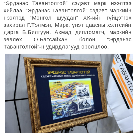
“Эрдэнэс Тавантолгой” сэдэвт марк нээлтээ
хийлээ. “Эрдэнэс Тавантолгой” сэдэвт маркийн
нээлтэд “Монгол шуудан” ХК-ийн гүйцэтгэх
захирал Г.Тэлмэн, Марк, үнэт цаасны хэлтсийн
дарга Б.Билгүүн, Ахмад дипломатч, маркийн
зөвлөх О.Батсайхан болон “Эрдэнэс
Тавантолгой”-н удирдлагууд оролцлоо.