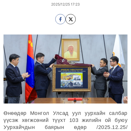
2025/12/25 17:23
Өнөөдөр Монгол Улсад уул уурхайн салбар
үүсэж хөгжсөний түүхт 103 жилийн ой буюу
Уурхайчдын баярын өдөр /2025.12.25/