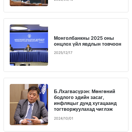
Монголбанкны 2025 оны
онцлох үйл явдлын товчоон
2025/12/17
Б.Лхагвасүрэн: Мөнгөний
бодлого эдийн засаг,
инфляцыг дунд хугацаанд
тогтворжуулахад чиглэж
байна
2024/10/01