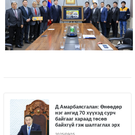
Д.Амарбаясгалан: Өнөөдөр
нэг ангид 70 хүүхэд сурч
байгааг хараад төсөв
байхгүй гэж шалтаглах эрх
бидэнд байхгүй
2025/09/15