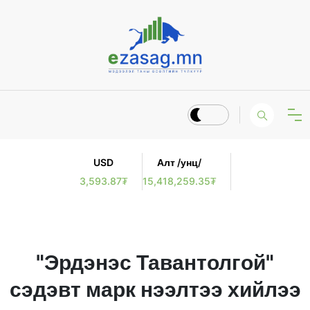
USD
Алт /унц/
3,593.87₮
15,418,259.35₮
"Эрдэнэс Тавантолгой"
сэдэвт марк нээлтээ хийлээ