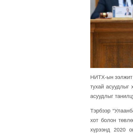
НИТХ-ын ээлжит 
тухай асуудлыг 
асуудлыг танилц
Тэрбээр “Улаанб
хот болон төвлө
хүрээнд 2020 о