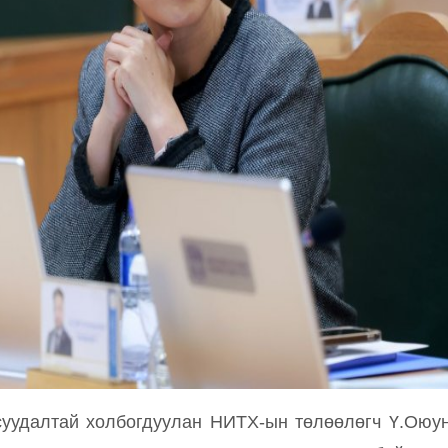
суудалтай холбогдуулан НИТХ-ын төлөөлөгч Ү.Оюун