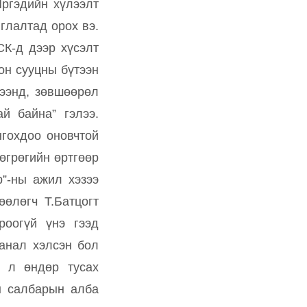
Иргэдийн хүлээлт
глалтад орох вэ.
СК-д дээр хүсэлт
он сууцны бүтээн
рээнд, зөвшөөрөл
й байна” гэлээ.
гохдоо оновчтой
өгрөгийн өртгөөр
р”-ны ажил хэзээ
өөлөгч Т.Батцогт
роогүй үнэ гээд
санал хэлсэн бол
с л өндөр тусах
н салбарын алба