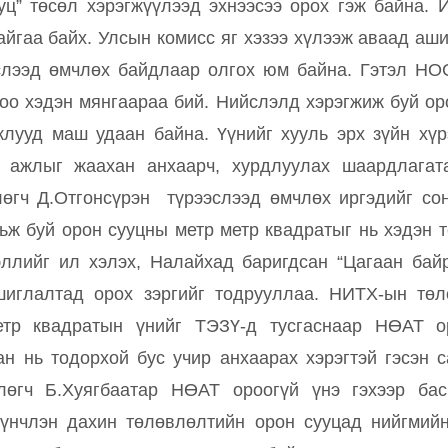
уц” төсөл хэрэгжүүлээд эхнээсээ орох гэж байна. 
айгаа байх. Улсын комисс яг хэзээ хүлээж аваад аши
слээд өмчлөх байдлаар олгох юм байна. Гэтэл НО
тоо хэдэн мянгаараа бий. Нийслэлд хэрэгжиж буй ор
лууд маш удаан байна. Үүнийг хууль эрх зүйн хү
н ажлыг жаахан анхаарч, хурдлуулах шаардлагата
өгч Д.Отгонсүрэн түрээслээд өмчлөх иргэдийг сон
рьж буй орон сууцны метр метр квадратыг нь хэдэн т
ллийг ил хэлэх, Налайхад баригдсан “Цагаан бай
шиглалтад орох зэргийг тодрууллаа. НИТХ-ын төл
тр квадратын үнийг ТЭЗҮ-д тусгаснаар НӨАТ о
ан нь тодорхой бус учир анхаарах хэрэгтэй гэсэн 
өгч Б.Хуягбаатар НӨАТ ороогүй үнэ гэхээр ба
үүнчлэн дахин төлөвлөлтийн орон сууцад нийгмий