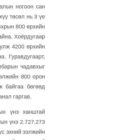
галын ногоон сан
үү төсөл нь 3 үе
вхрын 800 өрхийн
айна. Хоёрдугаар
уулж 4200 өрхийн
а. Гуравдугаарт,
албарын чадавхыг
ээлжийн 800 орон
ж байгаа бөгөөд
нал гаргав.
мын үнэ ханштай
ын үнэ 2.727.273
Тус эхний ээлжийн