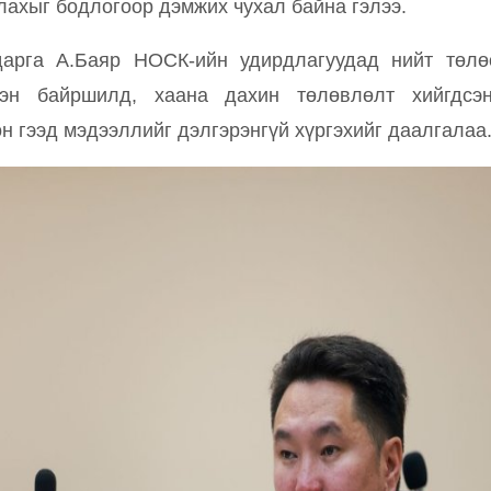
лахыг бодлогоор дэмжих чухал байна гэлээ.
рга А.Баяр НОСК-ийн удирдлагуудад нийт төлө
дэн байршилд, хаана дахин төлөвлөлт хийгдсэн
н гээд мэдээллийг дэлгэрэнгүй хүргэхийг даалгалаа