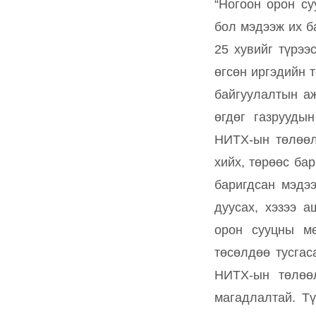
“Ногоон орон су
бол мэдээж их б
25 хувийг түрээ
өгсөн иргэдийн 
байгуулалтын аж
өгдөг газрууды
НИТХ-ын төлөөл
хийх, төрөөс ба
баригдсан мэдээ
дуусах, хэзээ а
орон сууцны ме
төсөлдөө тусгас
НИТХ-ын төлөөл
магадлалтай. Т