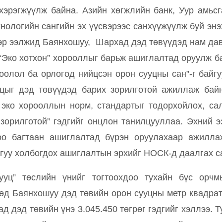
хэрэгжүүлж байна. Азийн хөгжлийн банк, Уур амьс
нологийн сангийн эх үүсвэрээс санхүүжүүлж буй энэх
эр ээлжид Баянхошуу, Шархад дэд төвүүдэд нам да
 “Эко хотхон” хорооллыг барьж ашиглалтад оруулж б
оолол ба орлогод нийцсэн орон сууцны сан”-г байг
цыг дэд төвүүдэд барих зорилготой ажиллаж байн
 эко хорооллын норм, стандартыг тодорхойлох, с
 зорилготой” гэдгийг онцлон танилцууллаа. Эхний 
оо багтаан ашиглалтад бүрэн оруулахаар ажилла
гуу холбогдох ашиглалтын эрхийг НОСК-д даалгах са
ууц” төслийн үнийг тогтоохдоо тухайн бүс орч
өд Баянхошуу дэд төвийн орон сууцны метр квадрат
ад дэд төвийн үнэ 3.045.450 төгрөг гэдгийг хэллээ. 