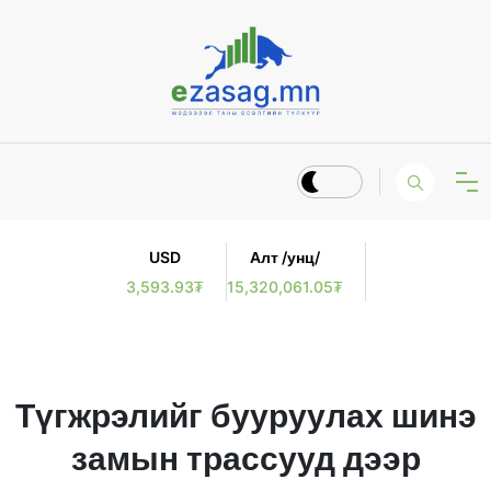
USD
Алт /унц/
3,593.93₮
15,320,061.05₮
Түгжрэлийг бууруулах шинэ
замын трассууд дээр