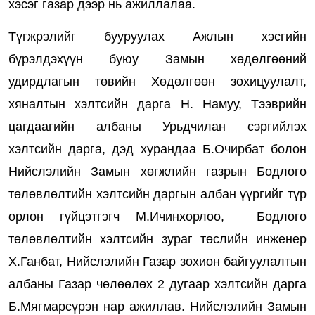
хэсэг газар дээр нь ажиллалаа.
Түгжрэлийг бууруулах Ажлын хэсгийн
бүрэлдэхүүн буюу Замын хөдөлгөөний
удирдлагын төвийн Хөдөлгөөн зохицуулалт,
хяналтын хэлтсийн дарга Н. Намуу, Тээврийн
цагдаагийн албаны Урьдчилан сэргийлэх
хэлтсийн дарга, дэд хурандаа Б.Очирбат болон
Нийслэлийн Замын хөгжлийн газрын Бодлого
төлөвлөлтийн хэлтсийн даргын албан үүргийг түр
орлон гүйцэтгэгч М.Ичинхорлоо, Бодлого
төлөвлөлтийн хэлтсийн зураг төслийн инженер
Х.Ганбат, Нийслэлийн Газар зохион байгуулалтын
албаны Газар чөлөөлөх 2 дугаар хэлтсийн дарга
Б.Мягмарсүрэн нар ажиллав. Нийслэлийн Замын