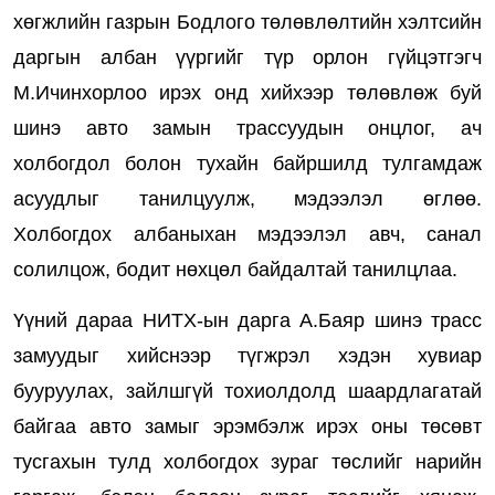
хөгжлийн газрын Бодлого төлөвлөлтийн хэлтсийн
даргын албан үүргийг түр орлон гүйцэтгэгч
М.Ичинхорлоо ирэх онд хийхээр төлөвлөж буй
шинэ авто замын трассуудын онцлог, ач
холбогдол болон тухайн байршилд тулгамдаж
асуудлыг танилцуулж, мэдээлэл өглөө.
Холбогдох албаныхан мэдээлэл авч, санал
солилцож, бодит нөхцөл байдалтай танилцлаа.
Үүний дараа НИТХ-ын дарга А.Баяр шинэ трасс
замуудыг хийснээр түгжрэл хэдэн хувиар
бууруулах, зайлшгүй тохиолдолд шаардлагатай
байгаа авто замыг эрэмбэлж ирэх оны төсөвт
тусгахын тулд холбогдох зураг төслийг нарийн