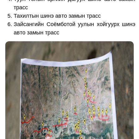
трасс
Тахилтын шинэ авто замын трасс
Зайсангийн Соёмботой уулын хойгуурх шинэ
авто замын трасс