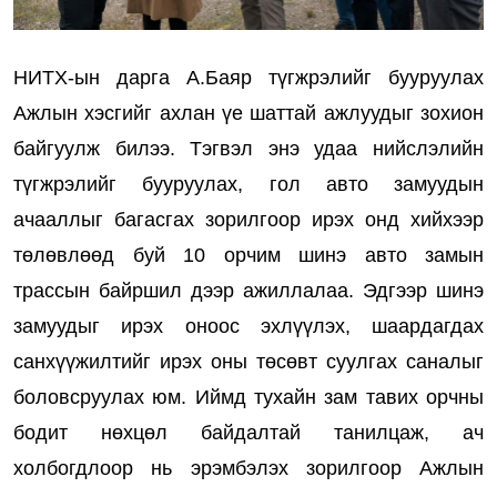
НИТХ-ын дарга А.Баяр түгжрэлийг бууруулах
Ажлын хэсгийг ахлан үе шаттай ажлуудыг зохион
байгуулж билээ. Тэгвэл энэ удаа нийслэлийн
түгжрэлийг бууруулах, гол авто замуудын
ачааллыг багасгах зорилгоор ирэх онд хийхээр
төлөвлөөд буй 10 орчим шинэ авто замын
трассын байршил дээр ажиллалаа. Эдгээр шинэ
замуудыг ирэх оноос эхлүүлэх, шаардагдах
санхүүжилтийг ирэх оны төсөвт суулгах саналыг
боловсруулах юм. Иймд тухайн зам тавих орчны
бодит нөхцөл байдалтай танилцаж, ач
холбогдлоор нь эрэмбэлэх зорилгоор Ажлын