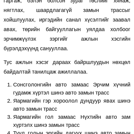
гаргаж, бэлэн болсон зураг төслийг хянаж,
нягтлах, шаардлагагүй замын трассыг
хойшлуулах, иргэдийн санал хүсэлтийг заавал
авах, төрийн байгууллагын уялдаа холбоог
эрчимжүүлэх зэргийг ажлын хэсгийн
бүрэлдэхүүнд санууллаа.
Тус ажлын хэсэг дараах байршлуудын нөхцөл
байдалтай танилцаж ажиллалаа.
Сонсголонгийн авто замаас Эрчим хүчний
гудамж хүртэл шинэ авто замын трасс
Яармагийн гэр хороолол дундуур явах шинэ
авто замын трасс
Яармагийн гол замаас Нүхтийн авто зам
хүртэлх шинэ замын трасс
Туул голын эргийн дагуух шинэ авто замын