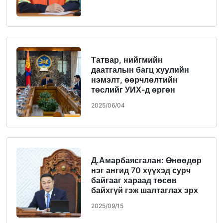
Татвар, нийгмийн
даатгалын багц хуулийн
нэмэлт, өөрчлөлтийн
төслийг УИХ-д өргөн
мэдүүлнэ
2025/06/04
Д.Амарбаясгалан: Өнөөдөр
нэг ангид 70 хүүхэд сурч
байгааг хараад төсөв
байхгүй гэж шалтаглах эрх
бидэнд байхгүй
2025/09/15