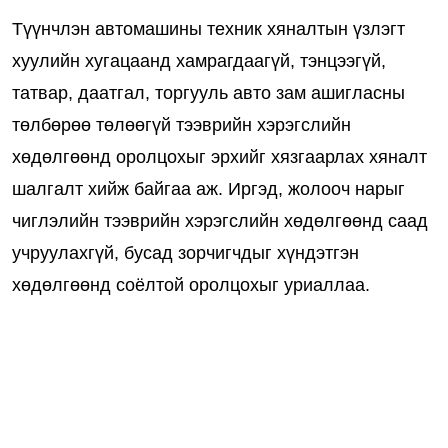
Түүнчлэн автомашины техник хяналтын үзлэгт
хуулийн хугацаанд хамрагдаагүй, тэнцээгүй,
татвар, даатгал, торгууль авто зам ашигласны
төлбөрөө төлөөгүй тээврийн хэрэгслийн
хөдөлгөөнд оролцохыг эрхийг хязгаарлах хяналт
шалгалт хийж байгаа аж. Иргэд, жолооч нарыг
чиглэлийн тээврийн хэрэгслийн хөдөлгөөнд саад
учруулахгүй, бусад зорчигчдыг хүндэтгэн
хөдөлгөөнд соёлтой оролцохыг уриаллаа.