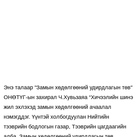
Энэ талаар "Замын хөдөлгөөний удирдлагын төв"
ОНӨТҮГ-ын захирал Ч.Хувьзаяа “Хичээлийн шинэ
жил эхлэхэд замын хөдөлгөөний ачаалал
нэмэгддэг. Үүнтэй холбогдуулан Нийтийн
тээврийн бодлогын газар, Тээврийн цагдаагийн
алба, Замын хөдөлгөөний удирдлагын төв