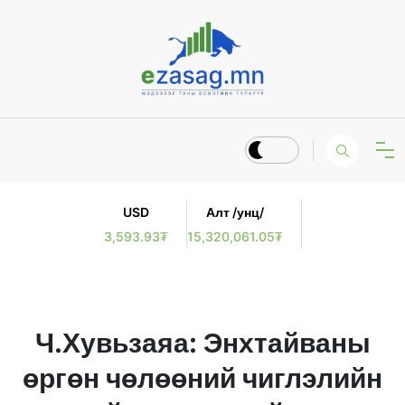
USD
Алт /унц/
3,593.93₮
15,320,061.05₮
Ч.Хувьзаяа: Энхтайваны
өргөн чөлөөний чиглэлийн