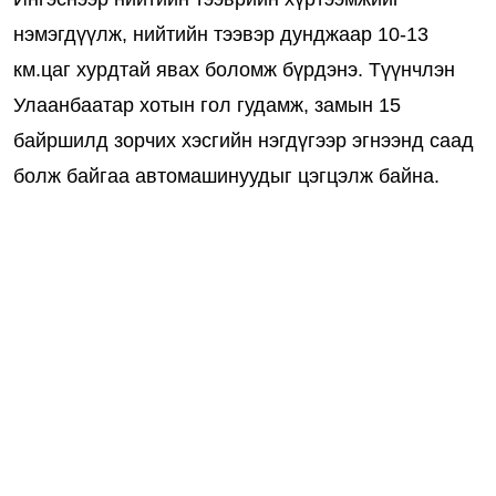
нэмэгдүүлж, нийтийн тээвэр дунджаар 10-13
км.цаг хурдтай явах боломж бүрдэнэ. Түүнчлэн
Улаанбаатар хотын гол гудамж, замын 15
байршилд зорчих хэсгийн нэгдүгээр эгнээнд саад
болж байгаа автомашинуудыг цэгцэлж байна.