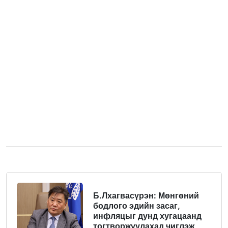
Б.Лхагвасүрэн: Мөнгөний
бодлого эдийн засаг,
инфляцыг дунд хугацаанд
тогтворжуулахад чиглэж