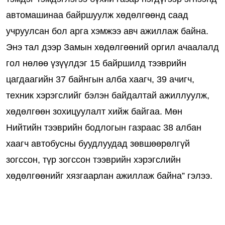
автомашинаа байршуулж хөдөлгөөнд саад
учруулсан бол арга хэмжээ авч ажиллаж байна.
Энэ тал дээр Замын хөдөлгөөний оргил ачаалалд
гол нөлөө үзүүлдэг 15 байршилд тээврийн
цагдаагийн 37 байнгын алба хаагч, 39 ачигч,
техник хэрэгслийг бэлэн байдалтай ажиллуулж,
хөдөлгөөн зохицуулалт хийж байгаа. Мөн
Нийтийн тээврийн бодлогын газраас 38 албан
хаагч автобусны буудлуудад зөвшөөрөлгүй
зогссон, түр зогссон тээврийн хэрэгслийн
хөдөлгөөнийг хязгаарлан ажиллаж байна” гэлээ.