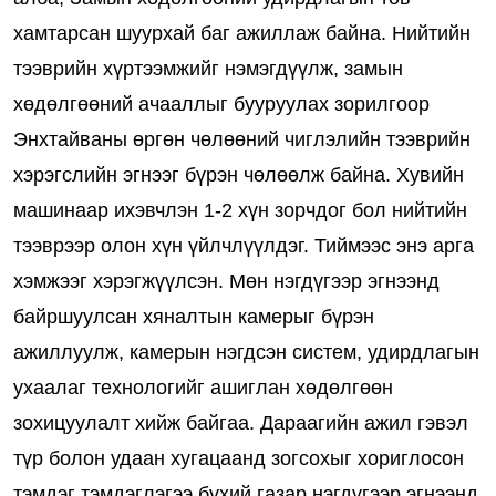
хамтарсан шуурхай баг ажиллаж байна. Нийтийн
тээврийн хүртээмжийг нэмэгдүүлж, замын
хөдөлгөөний ачааллыг бууруулах зорилгоор
Энхтайваны өргөн чөлөөний чиглэлийн тээврийн
хэрэгслийн эгнээг бүрэн чөлөөлж байна. Хувийн
машинаар ихэвчлэн 1-2 хүн зорчдог бол нийтийн
тээврээр олон хүн үйлчлүүлдэг. Тиймээс энэ арга
хэмжээг хэрэгжүүлсэн. Мөн нэгдүгээр эгнээнд
байршуулсан хяналтын камерыг бүрэн
ажиллуулж, камерын нэгдсэн систем, удирдлагын
ухаалаг технологийг ашиглан хөдөлгөөн
зохицуулалт хийж байгаа. Дараагийн ажил гэвэл
түр болон удаан хугацаанд зогсохыг хориглосон
тэмдэг тэмдэглэгээ бүхий газар нэгдүгээр эгнээнд