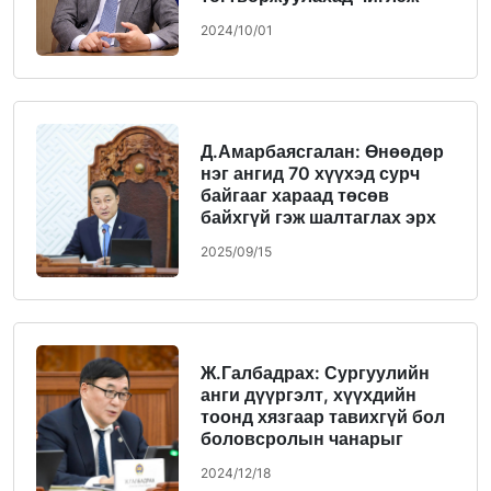
байна
2024/10/01
Д.Амарбаясгалан: Өнөөдөр
нэг ангид 70 хүүхэд сурч
байгааг хараад төсөв
байхгүй гэж шалтаглах эрх
бидэнд байхгүй
2025/09/15
Ж.Галбадрах: Сургуулийн
анги дүүргэлт, хүүхдийн
тоонд хязгаар тавихгүй бол
боловсролын чанарыг
сайжруулах тухай ярилтгүй
2024/12/18