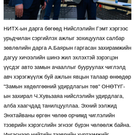
НИТХ-ын дарга бөгөөд Нийслэлийн Гэмт хэргээс
урьдчилан сэргийлэх ажлыг зохицуулах салбар
зөвлөлийн дарга А.Баярын гаргасан захирамжийн
дагуу хичээлийн шинэ жил эхлэхтэй зэрэгцэн
үүсдэг авто замын ачааллыг бууруулах чиглэлд
авч хэрэгжүүлж буй ажлын явцын талаар өнөөдөр
"Замын хөдөлгөөний удирдлагын төв" ОНӨТҮГ-
ын захирал Ч.Хувьзаяа нийслэлийн удирдлага,
алба хаагчдад танилцууллаа. Эхний ээлжид
Энхтайваны өргөн чөлөө орчимд чиглэлийн
тээврийн хэрэгслийн эгнээг бүрэн чөлөөлж байна.
Ингэснээр нийтийн тээврийн хүртээмжийг