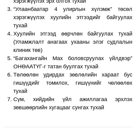
хэрэгжүүлэх эрх олгох тухай
“Улаанбаатар 4 улирлын хүлэмж” төсөл
хэрэгжүүлэх хуулийн этгээдийг байгуулах
тухай
Хуулийн этгээд өөрчлөн байгуулах тухай
(Уламжлалт анагаах ухааны элэг судлалын
клиник төв)
“Багахангайн Мах боловсруулах үйлдвэр”
ОНӨААТҮГ-г татан буулгах тухай
Төлөөлөн удирдах зөвлөлийн хараат бус
гишүүдийг томилох, гишүүнийг чөлөөлөх
тухай
Сүм, хийдийн үйл ажиллагаа эрхлэх
зөвшөөрлийн хугацааг сунгах тухай