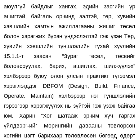
аюулгүй байдлыг хангах, эдийн засгийн үр
ашигтай, байгаль орчинд ээлтэй, төр, хувийн
хэвшлийн хамтын ажиллагааны жишиг төсөл
болон хэрэгжих бүрэн үндэслэлтэй гэж үзэн Төр,
хувийн хэвшлийн түншлэлийн тухай хуулийн
15.1.1-т заасан “Зураг төсөл, төсвийг
боловсруулах, барих, ашиглах, шилжүүлэх”
хэлбэрээр буюу олон улсын практикт түгээмэл
хэрэглэгддэг DBFOM (Design, Build, Finance,
Operate, Maintain) хэлбэрээр нэг түншлэлийн
гэрээгээр хэрэгжүүлэх нь зүйтэй гэж үзэж байгаа
юм. Харин “Хог шатааж эрчим хүч гаргах
үйлдвэр”-ийг Морингийн давааны төвлөрсөн
хогийн цэгт барихаар төлөвлөсөн бөгөөд өдөрт