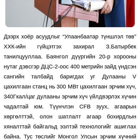
Дээрх хоёр асуудлыг “Улаанбаатар түншлэл төв”
ХХК-ийн гүйцэтгэх захирал З.Батырбек
танилцууллаа. Баянгол дүүргийн 20-р хорооны
нутаг дэвсгэр ДЦС-2-оос 400 метрийн зайд үндсэн
сангийн талбайд баригдах уг Дулааны V
цахилгаан станц нь 300 МВт цахилгаан эрчим хүч,
340Гкал/цаг дулааны эрчим хүч үйлдвэрлэх хүчин
чадалтай юм. Түүнчлэн CFB зуух, агаарын
хөргөлттэй, олон шатлалт агаар бохирдлын
хяналттай байгальд ээлтэй технологийг ашиглах
байна. Тус төслийг Монгол Улсын эрчим хүчний