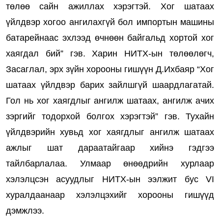
төлөө сайн ажиллах хэрэгтэй. Хог шатаах
үйлдвэр хогоо ангилахгүй бол импортын машины
батарейнаас эхлээд өчнөөн байгальд хортой хог
хаягдал бий” гэв. Харин НИТХ-ын төлөөлөгч,
Засаглал, эрх зүйн хорооны гишүүн Д.Ихбаяр “Хог
шатаах үйлдвэр барих зайлшгүй шаардлагатай.
Гол нь хог хаягдлыг ангилж шатаах, ангилж ачих
зэргийг тодорхой болгох хэрэгтэй” гэв. Тухайн
үйлдвэрийн хувьд хог хаягдлыг ангилж шатаах
ажлыг шат дараатайгаар хийнэ гэдгээ
тайлбарлалаа. Улмаар өнөөдрийн хурлаар
хэлэлцсэн асуудлыг НИТХ-ын ээлжит бус VI
хуралдаанаар хэлэлцэхийг хорооны гишүүд
дэмжлээ.