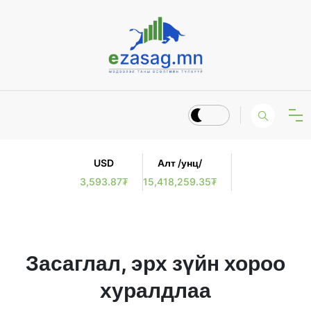
USD
Алт /унц/
3,593.87₮
15,418,259.35₮
Засаглал, эрх зүйн хороо
хуралдлаа