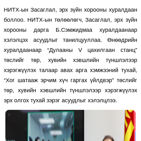
НИТХ-ын Засаглал, эрх зүйн хорооны хуралдаан
боллоо. НИТХ-ын төлөөлөгч, Засаглал, эрх зүйн
хорооны дарга Б.Сэмжидмаа хуралдаанаар
хэлэлцэх асуудлыг танилцууллаа. Өнөөдрийн
хуралдаанаар “Дулааны V цахилгаан станц”
төслийг төр, хувийн хэвшлийн түншлэлээр
хэрэгжүүлэх талаар авах арга хэмжээний тухай,
“Хог шатааж эрчим хүч гаргах үйлдвэр” төслийг
төр, хувийн хэвшлийн түншлэлээр хэрэгжүүлэх
эрх олгох тухай зэрэг асуудлыг хэлэлцлээ.