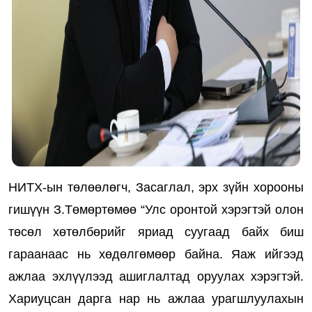
НИТХ-ын төлөөлөгч, Засаглал, эрх зүйн хорооны
гишүүн З.Төмөртөмөө “Улс оронтой хэрэгтэй олон
төсөл хөтөлбөрийг яриад суугаад байх биш
гараанаас нь хөдөлгөмөөр байна. Яаж ийгээд
ажлаа эхлүүлээд ашиглалтад оруулах хэрэгтэй.
Хариуцсан дарга нар нь ажлаа урагшлуулахын