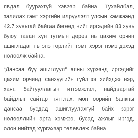
явдал буурахгүй хэвээр байна. Тухайлбал,
залилах гэмт хэргийн илрүүлэлт улсын хэмжээнд
42.7 хувьтай байгаа бөгөөд нийт иргэдийн 83 хувь
буюу таван хүн тутмын дөрөв нь цахим орчин
ашигладаг нь энэ төрлийн гэмт хэрэг нэмэгдэхэд
нөлөөлж байна.
“Дансаа бүү ашиглуул” аяны хүрээнд иргэдийг
цахим орчинд санхүүгийн гүйлгээ хийхдээ нэр,
хаяг, байгууллагын итгэмжлэл, найдвартай
байдлыг сайтар нягтлах, мөн өөрийн банкны
дансаа бусдад ашиглуулахгүй байх зэрэг
нөлөөллийн арга хэмжээ, бусад ажлыг иргэд,
олон нийтэд хүргэхээр төлөвлөж байна.