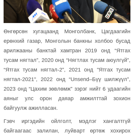
Өнгөрсөн хугацаанд Монголбанк, Цагдаагийн
ерөнхий газар, Монголын банкны холбоо бусад
арилжааны банктай хамтран 2019 онд “Ятгах
тусам нягтал”, 2020 онд “Нягтлах тусам аюулгүй”,
“Ятгах тусам нягтал-2”, 2021 онд "Ятгах тусам
нягтал-2021", 2022 онд “Unsend–Бүү шилжүүл”,
2023 онд “Цахим зөвлөмж” зэрэг нийт 6 удаагийн
аяныг улс орон даяар амжилттай зохион
байгуулж ажилласан.
Гэвч иргэдийн ойлголт, мэдлэг хангалтгүй
байгаагаас залилан, луйварт өртөж хохирох