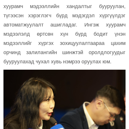
хуурамч мэдээллийн хандалтыг бууруулан,
түгээсэн хэрэглэгч бүрд мэдэгдэл хүргүүлдэг
автоматжуулалт ашигладаг. Ингэж хуурамч
мэдээлэлд өртсөн хүн бүрд бодит үнэн
мэдээллийг хүргэх зохицуулалтаараа цахим
орчинд залилангийн шинжтэй оролдлогуудыг
бууруулахад чухал хувь нэмрээ оруулах юм.