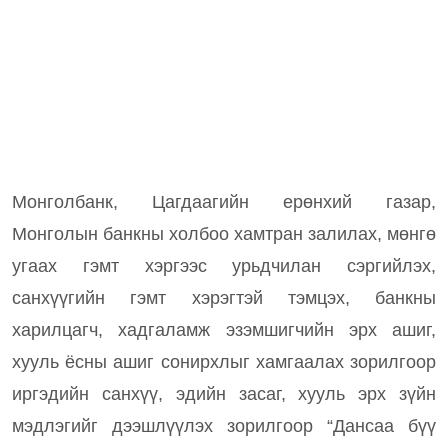
Монголбанк, Цагдаагийн ерөнхий газар,
Монголын банкны холбоо хамтран залилах, мөнгө
угаах гэмт хэргээс урьдчилан сэргийлэх,
санхүүгийн гэмт хэрэгтэй тэмцэх, банкны
харилцагч, хадгаламж эзэмшигчийн эрх ашиг,
хууль ёсны ашиг сонирхлыг хамгаалах зорилгоор
иргэдийн санхүү, эдийн засаг, хууль эрх зүйн
мэдлэгийг дээшлүүлэх зорилгоор “Дансаа бүү