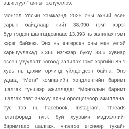
ашиглуул” аяныг эхлүүллээ.
Монгол Улсын хэмжээнд 2025 оны эхний есөн
сарын байдлаар нийт 38,090 гэмт хэрэг
бүртгэгдэн шалгагдсанаас 13,393 нь залилах гэмт
хэрэг байжээ. Энэ нь өнгөрсөн оны мөн үетэй
харьцуулахад 3,366 нэгжээр буюу 33.6 хувиар
өссөн үзүүлэлт бөгөөд залилах гэмт хэргийн 85.1
хувь нь цахим орчинд үйлдэгдсэн байна. Энэ
удаад “Мета” компанийн хөндлөнгийн баримт
шалгах түншээр ажилладаг “Монголын баримт
шалгах төв” энэхүү аяны оролцогчоор ажиллана.
Тус төв нь Facebook, Instagram, Threads
платформд түгж буй хуурамч мэдээллийг
баримтаар шалгаж, үнэлгээ өгснөөр тухайн