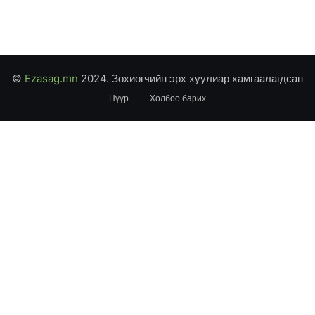
©
Ezasag.mn
2024. Зохиогчийн эрх хуулиар хамгаалагдсан
Нүүр
Холбоо барих