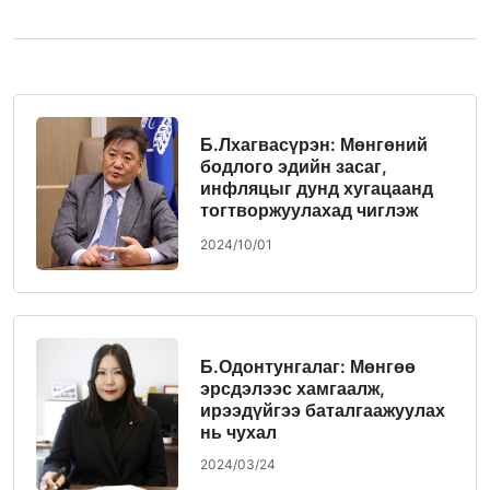
Б.Лхагвасүрэн: Мөнгөний
бодлого эдийн засаг,
инфляцыг дунд хугацаанд
тогтворжуулахад чиглэж
байна
2024/10/01
Б.Одонтунгалаг: Мөнгөө
эрсдэлээс хамгаалж,
ирээдүйгээ баталгаажуулах
нь чухал
2024/03/24