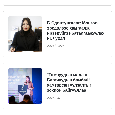
Б.Одонтунгалаг: Мөнгөө
эрсдэлээс хамгаалж,
ирээдүйгээ баталгаажуулах
нь чухал
2024/03/26
"Томчуудын мэдлэг-
Багачуудын бамбай"
хамтарсан уулзалтыг
зохион байгууллаа
2025/10/13