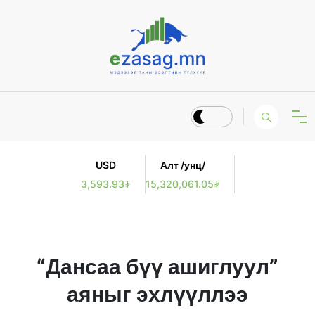
USD
Алт /унц/
3,593.93₮
15,320,061.05₮
“Дансаа бүү ашиглуул”
аяныг эхлүүллээ