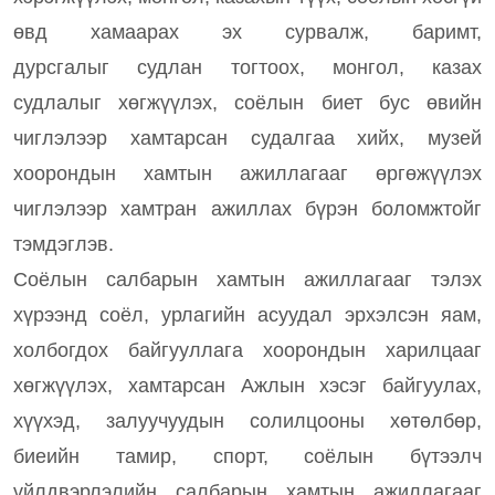
өвд хамаарах эх сурвалж, баримт,
дурсгалыг судлан тогтоох, монгол, казах
судлалыг хөгжүүлэх, соёлын биет бус өвийн
чиглэлээр хамтарсан судалгаа хийх, музей
хоорондын хамтын ажиллагааг өргөжүүлэх
чиглэлээр хамтран ажиллах бүрэн боломжтойг
тэмдэглэв.
Соёлын салбарын хамтын ажиллагааг тэлэх
хүрээнд соёл, урлагийн асуудал эрхэлсэн яам,
холбогдох байгууллага хоорондын харилцааг
хөгжүүлэх, хамтарсан Ажлын хэсэг байгуулах,
хүүхэд, залуучуудын солилцооны хөтөлбөр,
биеийн тамир, спорт, соёлын бүтээлч
үйлдвэрлэлийн салбарын хамтын ажиллагааг