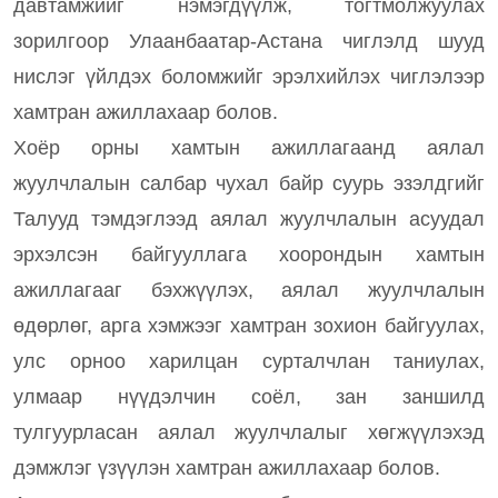
давтамжийг нэмэгдүүлж, тогтмолжуулах
зорилгоор Улаанбаатар-Астана чиглэлд шууд
нислэг үйлдэх боломжийг эрэлхийлэх чиглэлээр
хамтран ажиллахаар болов.
Хоёр орны хамтын ажиллагаанд аялал
жуулчлалын салбар чухал байр суурь эзэлдгийг
Талууд тэмдэглээд аялал жуулчлалын асуудал
эрхэлсэн байгууллага хоорондын хамтын
ажиллагааг бэхжүүлэх, аялал жуулчлалын
өдөрлөг, арга хэмжээг хамтран зохион байгуулах,
улс орноо харилцан сурталчлан таниулах,
улмаар нүүдэлчин соёл, зан заншилд
тулгуурласан аялал жуулчлалыг хөгжүүлэхэд
дэмжлэг үзүүлэн хамтран ажиллахаар болов.