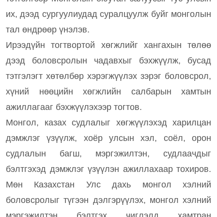
их, дээд сургуулиудад суралцуулж буйг монголын
тал өндрөөр үнэлэв.
Ирээдүйн тогтвортой хөгжлийг хангахын төлөө
дээд боловсролын чадавхыг бэхжүүлж, бусад
тэтгэлэгт хөтөлбөр хэрэгжүүлэх зэрэг боловсрол,
хүний нөөцийн хөгжлийн салбарын хамтын
ажиллагааг бэхжүүлэхээр тогтов.
Монгол, казах судлалыг хөгжүүлэхэд харилцан
дэмжлэг үзүүлж, хоёр улсын хэл, соёл, орон
судлалын багш, мэргэжилтэн, судлаачдыг
бэлтгэхэд дэмжлэг үзүүлэн ажиллахаар тохиров.
Мөн Казахстан Улс дахь монгол хэлний
боловсролыг түгээн дэлгэрүүлэх, монгол хэлний
мэргэжилтэн бэлтгэх чиглэлд хамтран