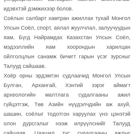
идэвхтэй дэмжихээр болов.
Соёлын салбарт хамтран ажиллах тухай Монгол
Улсын Соёл, спорт, аялал жуулчлал, залуучуудын
яам, Бүгд Найрамдах Казахстан Улсын Соёл,
мэдээллийн яам хоорондын харилцан
ойлголцлын санамж бичигт гарын үсэг зурсныг
Талууд сайшаав.
Хоёр орны эрдэмтэн судлаачид Монгол Улсын
Булган, Архангай, Хэнтий зэрэг аймагт
археологийн малтлага судалгааны ажил
гүйцэтгэж, Төв Азийн нүүдэлчдийн аж ахуй,
шашин, соёлыг тодотгон харуулах үнэ цэнэтэй
олон дурсгалыг нээж илрүүлснийг Талууд
сайшаав. Цаашид тус судалгааны ажлыг