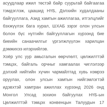
асуудлаар ижил төстэй байр суурьтай байгаагаа
тэмдэглэж, цаашид НҮБ, Дэлхийн худалдааны
байгууллага, Азид хамтын ажиллагаа, итгэлцлийг
бэхжүүлэх бага хурал, ШХАБ зэрэг олон улсын
болон бүс нутгийн байгууллагын хүрээнд бие
биеийн санаачилгыг үргэлжлүүлэн харилцан
дэмжихээ илэрхийлэв.
Хоёр улс уур амьсгалын өөрчлөлт, цөлжилттэй
тэмцэх, байгаль орчныг хамгаалах чиглэлээр
дэлхий нийтийн хүчин чармайлтад хувь нэмрээ
оруулах, олон улсын хамтын нийгэмлэгтэй
идэвхтэй хамтран ажиллах хүрээнд 2026 онд
Монгол Улсад зохион байгуулах НҮБ-ын
Цөлжилттэй тэмцэх конвенцын Талуудын 17