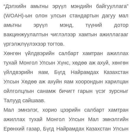
“Дэлхийн амьтны эрүүл мэндийн байгууллага”
(WOAH)-ын олон улсын стандартын дагуу мал
амьтны эрүүл мэнд, түүний дотор
вакцинжуулалтын чиглэлээр хамтын ажиллагааг
үргэлжлүүлэхээр тогтов.
Хөнгөн үйлдвэрийн салбарт хамтран ажиллах
тухай Монгол Улсын Хүнс, хөдөө аж ахуй, хөнгөн
үйлдвэрийн яам, Бүгд Найрамдах Казахстан
Улсын Хөдөө аж ахуйн яам хоорондын харилцан
ойлголцлын санамж бичигт гарын үсэг зурсныг
Талууд сайшаав.
Мал эмнэлэг, хорио цээрийн салбарт хамтран
ажиллах тухай Монгол Улсын Мал эмнэлгийн
Ерөнхий газар, Бүгд Найрамдах Казахстан Улсын