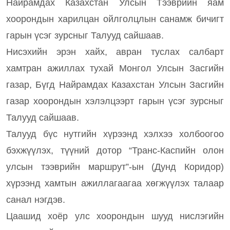
Найрамдах Казахстан Улсын Тээврийн яам
хоорондын харилцан ойлголцлын санамж бичигт
гарын үсэг зурсныг Талууд сайшаав.
Нисэхийн эрэн хайх, авран туслах салбарт
хамтран ажиллах тухай Монгол Улсын Засгийн
газар, Бүгд Найрамдах Казахстан Улсын Засгийн
газар хоорондын хэлэлцээрт гарын үсэг зурсныг
Талууд сайшаав.
Талууд бүс нутгийн хүрээнд хэлхээ холбоогоо
бэхжүүлэх, түүний дотор “Транс-Каспийн олон
улсын тээврийн маршрут”-ын (Дунд Коридор)
хүрээнд хамтын ажиллагаагаа хөгжүүлэх талаар
санал нэгдэв.
Цаашид хоёр улс хоорондын шууд нислэгийн