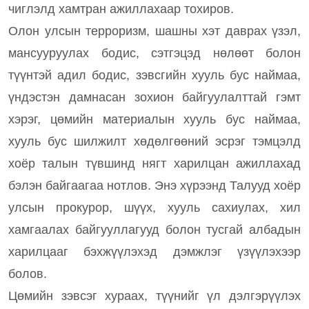
чиглэлд хамтран ажиллахаар тохиров.
Олон улсын терроризм, шашны хэт даврах үзэл,
мансууруулах бодис, сэтгэцэд нөлөөт болон
түүнтэй адил бодис, зэвсгийн хууль бус наймаа,
үндэстэн дамнасан зохион байгуулалттай гэмт
хэрэг, цөмийн материалын хууль бус наймаа,
хууль бус шилжилт хөдөлгөөний эсрэг тэмцэлд
хоёр талын түвшинд нягт харилцан ажиллахад
бэлэн байгаагаа нотлов. Энэ хүрээнд Талууд хоёр
улсын прокурор, шүүх, хууль сахиулах, хил
хамгаалах байгууллагууд болон тусгай албадын
харилцааг бэхжүүлэхэд дэмжлэг үзүүлэхээр
болов.
Цөмийн зэвсэг хураах, түүнийг үл дэлгэрүүлэх