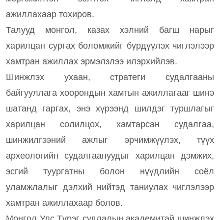
ажиллахаар тохиров.
Талууд монгол, казах хэлний багш нарыг
харилцан сургах боломжийг бүрдүүлэх чиглэлээр
хамтран ажиллах эрмэлзлээ илэрхийлэв.
Шинжлэх ухаан, стратеги судалгааны
байгууллага хоорондын хамтын ажиллагааг шинэ
шатанд гаргах, энэ хүрээнд шилдэг туршлагыг
харилцан солилцох, хамтарсан судалгаа,
шинжилгээний ажлыг эрчимжүүлэх, түүх
археологийн судалгаануудыг харилцан дэмжих,
эсгий туургатны болон нүүдлийн соёл
уламжлалыг дэлхий нийтэд таниулах чиглэлээр
хамтран ажиллахаар болов.
Монгол Улс Түрэг судлалын академитай шинжлэх