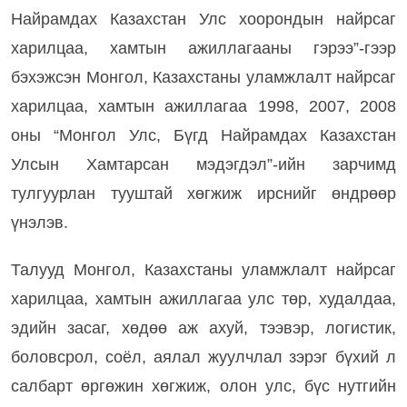
Найрамдах Казахстан Улс хоорондын найрсаг
харилцаа, хамтын ажиллагааны гэрээ”-гээр
бэхэжсэн Монгол, Казахстаны уламжлалт найрсаг
харилцаа, хамтын ажиллагаа 1998, 2007, 2008
оны “Монгол Улс, Бүгд Найрамдах Казахстан
Улсын Хамтарсан мэдэгдэл”-ийн зарчимд
тулгуурлан тууштай хөгжиж ирснийг өндрөөр
үнэлэв.
Талууд Монгол, Казахстаны уламжлалт найрсаг
харилцаа, хамтын ажиллагаа улс төр, худалдаа,
эдийн засаг, хөдөө аж ахуй, тээвэр, логистик,
боловсрол, соёл, аялал жуулчлал зэрэг бүхий л
салбарт өргөжин хөгжиж, олон улс, бүс нутгийн