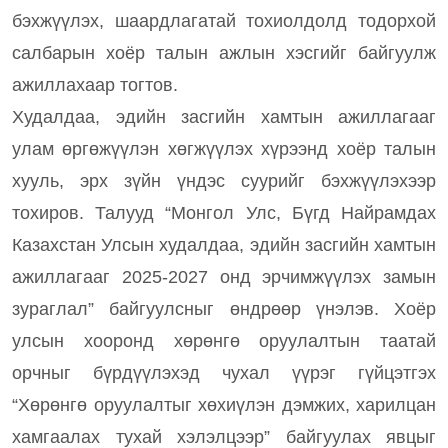
бэхжүүлэх, шаардлагатай тохиолдолд тодорхой
салбарын хоёр талын ажлын хэсгийг байгуулж
ажиллахаар тогтов.
Худалдаа, эдийн засгийн хамтын ажиллагааг
улам өргөжүүлэн хөгжүүлэх хүрээнд хоёр талын
хууль, эрх зүйн үндэс суурийг бэхжүүлэхээр
тохиров. Талууд “Монгол Улс, Бүгд Найрамдах
Казахстан Улсын худалдаа, эдийн засгийн хамтын
ажиллагааг 2025-2027 онд эрчимжүүлэх замын
зураглал” байгуулсныг өндрөөр үнэлэв. Хоёр
улсын хооронд хөрөнгө оруулалтын таатай
орчныг бүрдүүлэхэд чухал үүрэг гүйцэтгэх
“Хөрөнгө оруулалтыг хөхиүлэн дэмжих, харилцан
хамгаалах тухай хэлэлцээр” байгуулах явцыг