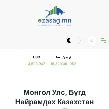
USD
Алт /унц/
3,593.93₮
15,320,061.05₮
Монгол Улс, Бүгд
Найрамдах Казахстан