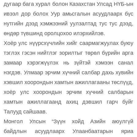
дугаар бага хурал болон Казахстан Улсад НҮБ-ын
ивээл дор болох Уур амьсгалын асуудлаарх бүс
нутгийн дээд хэмжээний уулзалтад тус тус дээд,
өндөр түвшинд оролцохоо илэрхийлэв.
Хоёр улс нүүрсхүчлийн хийг саармагжуулах буюу
тэглэх гэсэн нийтлэг зорилтыг төрөл бүрийн арга
замаар хэрэгжүүлэх нь зүйтэй хэмээн санал
нэгдэв. Улмаар эрчим хүчний салбар дахь хувийн
хэвшил хоорондын хамтын ажиллагааны төслүүд,
хоёр улс хоорондын эрчим хүчний салбарын
хамтын ажиллагаанд ахиц дэвшил гарч буйг
Талууд сайшаав.
Монгол Улсын “Зүүн хойд Азийн аюулгүй
байдлын асуудлаарх Улаанбаатарын яриа