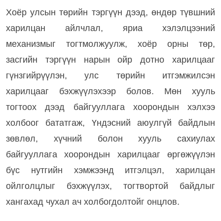
Хоёр улсын төрийн тэргүүн дээд, өндөр түвшний
харилцан айлчлал, яриа хэлэлцээний
механизмыг тогтмолжуулж, хоёр орны төр,
засгийн тэргүүн нарын ойр дотно харилцааг
гүнзгийрүүлэн, улс төрийн итгэмжилсэн
харилцааг бэхжүүлэхээр болов. Мөн хууль
тогтоох дээд байгууллага хоорондын хэлхээ
холбоог бататгаж, Үндэсний аюулгүй байдлын
зөвлөл, хүчний болон хууль сахиулах
байгууллага хоорондын харилцааг өргөжүүлэн
бүс нутгийн хэмжээнд итгэлцэл, харилцан
ойлголцлыг бэхжүүлэх, тогтвортой байдлыг
хангахад чухал ач холбогдолтойг онцлов.