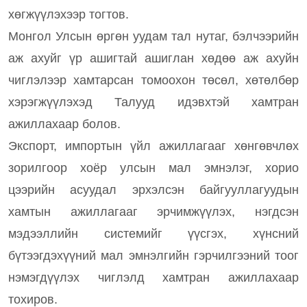
хөгжүүлэхээр тогтов.
Монгол Улсын өргөн уудам тал нутаг, бэлчээрийн
аж ахуйг үр ашигтай ашиглан хөдөө аж ахуйн
чиглэлээр хамтарсан томоохон төсөл, хөтөлбөр
хэрэгжүүлэхэд Талууд идэвхтэй хамтран
ажиллахаар болов.
Экспорт, импортын үйл ажиллагааг хөнгөвчлөх
зорилгоор хоёр улсын мал эмнэлэг, хорио
цээрийн асуудал эрхэлсэн байгууллагуудын
хамтын ажиллагааг эрчимжүүлэх, нэгдсэн
мэдээллийн системийг үүсгэх, хүнсний
бүтээгдэхүүний мал эмнэлгийн гэрчилгээний тоог
нэмэгдүүлэх чиглэлд хамтран ажиллахаар
тохиров.