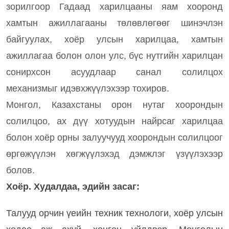
зорилгоор Гадаад харилцааны яам хооронд
хамтын ажиллагааны төлөвлөгөөг шинэчлэн
байгуулах, хоёр улсын харилцаа, хамтын
ажиллагаа болон олон улс, бүс нутгийн харилцан
сонирхсон асуудлаар санал солилцох
механизмыг идэвхжүүлэхээр тохиров.
Монгол, Казахстаны орон нутаг хоорондын
солилцоо, ах дүү хотуудын найрсаг харилцаа
болон хоёр орны залуучууд хоорондын солилцоог
өргөжүүлэн хөгжүүлэхэд дэмжлэг үзүүлэхээр
болов.
Хоёр. Худалдаа, эдийн засаг:
Талууд орчин үеийн техник технологи, хоёр улсын