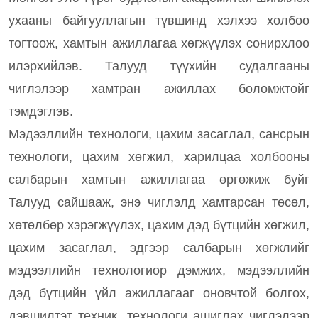
ухааны байгууллагын түвшинд хэлхээ холбоо
тогтоож, хамтын ажиллагаа хөгжүүлэх сонирхлоо
илэрхийлэв. Талууд түүхийн судалгааны
чиглэлээр хамтран ажиллах боломжтойг
тэмдэглэв.
Мэдээллийн технологи, цахим засаглал, сансрын
технологи, цахим хөгжил, харилцаа холбооны
салбарын хамтын ажиллагаа өргөжиж буйг
Талууд сайшааж, энэ чиглэлд хамтарсан төсөл,
хөтөлбөр хэрэгжүүлэх, цахим дэд бүтцийн хөгжил,
цахим засаглал, эдгээр салбарын хөгжлийг
мэдээллийн технологиор дэмжих, мэдээллийн
дэд бүтцийн үйл ажиллагааг оновчтой болгох,
дэвшилтэт техник, технологи ашиглах чиглэлээр