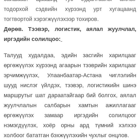
тодорхой сэдвийн хүрээнд урт хугацаанд
тогтвортой хэрэгжүүлэхээр тохиров.
Дөрөв. Тээвэр, логистик, аялал жуулчлал,
иргэдийн солилцоо:
Талууд худалдаа, эдийн засгийн харилцааг
өргөжүүлэх хүрээнд агаарын тээврийн харилцааг
эрчимжүүлэх, Улаанбаатар-Астана чиглэлийн
шууд нислэг үйлдэх, тээвэр, логистикийн шинэ
маршрутыг шат дараатайгаар бий болгох, аялал
жуулчлалын салбарын хамтын ажиллагааг
өргөжүүлэх замаар иргэдийн солилцоог
нэмэгдүүлэх, хоёр орны ард түмний хэлхээ
холбоог бататган бэхжүүлэхийн чухлыг онцлов.