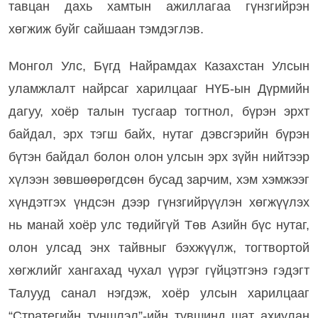
тавцан дахь хамтын ажиллагаа гүнзгийрэн
хөгжиж буйг сайшаан тэмдэглэв.
Монгол Улс, Бүгд Найрамдах Казахстан Улсын
уламжлалт найрсаг харилцааг НҮБ-ын Дүрмийн
дагуу, хоёр талын тусгаар тогтнол, бүрэн эрхт
байдал, эрх тэгш байх, нутаг дэвсгэрийн бүрэн
бүтэн байдал болон олон улсын эрх зүйн нийтээр
хүлээн зөвшөөрөгдсөн бусад зарчим, хэм хэмжээг
хүндэтгэх үндсэн дээр гүнзгийрүүлэн хөгжүүлэх
нь манай хоёр улс төдийгүй Төв Азийн бүс нутаг,
олон улсад энх тайвныг бэхжүүлж, тогтвортой
хөгжлийг хангахад чухал үүрэг гүйцэтгэнэ гэдэгт
Талууд санал нэгдэж, хоёр улсын харилцааг
“Стратегийн түншлэл”-ийн түвшинд шат ахиулан