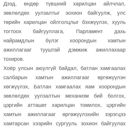
Дээд, өндөр түвшний харилцан айлчлал,
зөвлөлдөх уулзалтыг зохион байгуулж, улс
төрийн харилцан ойлголцлыг бэхжүүлэх, хууль
тогтоох байгууллага, Парламент дахь
найрамдлын бүлэг хоорондын хамтын
ажиллагааг тууштай дэмжиж ажиллахаар
тохиров.
Хоёр улсын аюулгүй байдал, батлан хамгаалах
салбарын хамтын ажиллагааг өргөжүүлэн
хөгжүүлэх, Батлан хамгаалах яам хоорондын
зөвлөлдөх уулзалтын механизм бий болгох,
цэргийн атташег харилцан томилох, цэргийн
хамтын ажиллагааг өргөжүүлэхийн зэрэгцээ
хамтарсан хээрийн сургууль зохион байгуулах