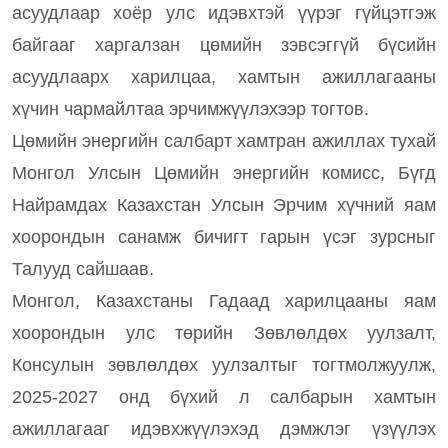
асуудлаар хоёр улс идэвхтэй үүрэг гүйцэтгэж
байгааг харгалзан цөмийн зэвсэггүй бүсийн
асуудлаарх харилцаа, хамтын ажиллагааны
хүчин чармайлтаа эрчимжүүлэхээр тогтов.
Цөмийн энергийн салбарт хамтран ажиллах тухай
Монгол Улсын Цөмийн энергийн комисс, Бүгд
Найрамдах Казахстан Улсын Эрчим хүчний яам
хоорондын санамж бичигт гарын үсэг зурсныг
Талууд сайшаав.
Монгол, Казахстаны Гадаад харилцааны яам
хоорондын улс төрийн Зөвлөлдөх уулзалт,
Консулын зөвлөлдөх уулзалтыг тогтмолжуулж,
2025-2027 онд бүхий л салбарын хамтын
ажиллагааг идэвхжүүлэхэд дэмжлэг үзүүлэх