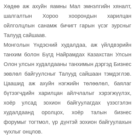
Хөдөө аж ахуйн яамны Мал эмнэлгийн хяналт,
шалгалтын Хороо хоорондын харилцан
ойлголцлын санамж бичигт гарын үсэг зурсныг
Талууд сайшаав.
Монголын Үндэсний худалдаа, аж үйлдвэрийн
танхим болон Бүгд Найрамдах Казахстан Улсын
Олон улсын худалдааны танхимын дэргэд Бизнес
зөвлөл байгуулсныг Талууд сайшаан тэмдэглэв.
Цаашид аж ахуйн нэгжийн төлөөлөл, баялаг
бүтээгчдийн харилцан айлчлалыг хэрэгжүүлэх,
хоёр улсад зохион байгуулагдах үзэсгэлэн
худалдаанд оролцох, хоёр талын бизнес
форумыг тогтмол, үр дүнтэй зохион байгуулахын
чухлыг онцлов.