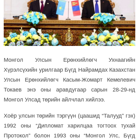
Монгол Улсын Ерөнхийлөгч Ухнаагийн
Хүрэлсүхийн урилгаар Бүгд Найрамдах Казахстан
Улсын Ерөнхийлөгч Касым-Жомарт Кемелевич
Токаев энэ оны аравдугаар сарын 28-29-нд
Монгол Улсад төрийн айлчлал хийлээ.
Хоёр улсын төрийн тэргүүн (цаашид “Талууд” гэх)
1992 оны “Дипломат харилцаа тогтоох тухай
Протокол” болон 1993 оны “Монгол Улс, Бүгд