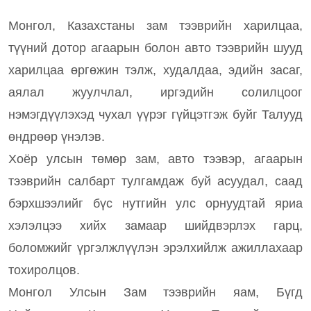
Монгол, Казахстаны зам тээврийн харилцаа,
түүний дотор агаарын болон авто тээврийн шууд
харилцаа өргөжин тэлж, худалдаа, эдийн засаг,
аялал жуулчлал, иргэдийн солилцоог
нэмэгдүүлэхэд чухал үүрэг гүйцэтгэж буйг Талууд
өндрөөр үнэлэв.
Хоёр улсын төмөр зам, авто тээвэр, агаарын
тээврийн салбарт тулгамдаж буй асуудал, саад
бэрхшээлийг бүс нутгийн улс орнуудтай яриа
хэлэлцээ хийх замаар шийдвэрлэх гарц,
боломжийг үргэлжлүүлэн эрэлхийлж ажиллахаар
тохиролцов.
Монгол Улсын Зам тээврийн яам, Бүгд