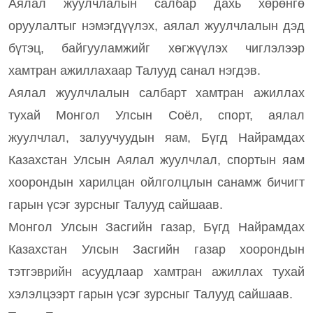
Аялал жуулчлалын салбар дахь хөрөнгө
оруулалтыг нэмэгдүүлэх, аялал жуулчлалын дэд
бүтэц, байгууламжийг хөгжүүлэх чиглэлээр
хамтран ажиллахаар Талууд санал нэгдэв.
Аялал жуулчлалын салбарт хамтран ажиллах
тухай Монгол Улсын Соёл, спорт, аялал
жуулчлал, залуучуудын яам, Бүгд Найрамдах
Казахстан Улсын Аялал жуулчлал, спортын яам
хоорондын харилцан ойлголцлын санамж бичигт
гарын үсэг зурсныг Талууд сайшаав.
Монгол Улсын Засгийн газар, Бүгд Найрамдах
Казахстан Улсын Засгийн газар хоорондын
тэтгэврийн асуудлаар хамтран ажиллах тухай
хэлэлцээрт гарын үсэг зурсныг Талууд сайшаав.