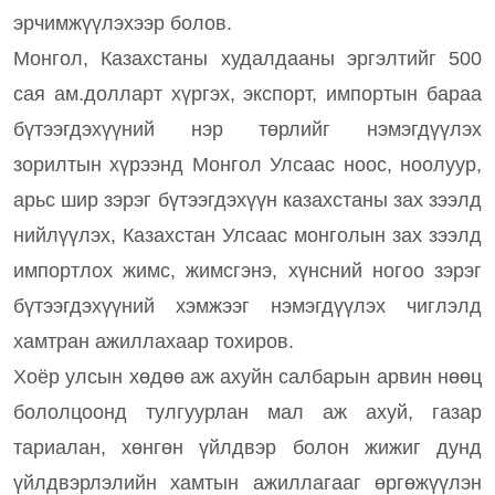
эрчимжүүлэхээр болов.
Монгол, Казахстаны худалдааны эргэлтийг 500
сая ам.долларт хүргэх, экспорт, импортын бараа
бүтээгдэхүүний нэр төрлийг нэмэгдүүлэх
зорилтын хүрээнд Монгол Улсаас ноос, ноолуур,
арьс шир зэрэг бүтээгдэхүүн казахстаны зах зээлд
нийлүүлэх, Казахстан Улсаас монголын зах зээлд
импортлох жимс, жимсгэнэ, хүнсний ногоо зэрэг
бүтээгдэхүүний хэмжээг нэмэгдүүлэх чиглэлд
хамтран ажиллахаар тохиров.
Хоёр улсын хөдөө аж ахуйн салбарын арвин нөөц
бололцоонд тулгуурлан мал аж ахуй, газар
тариалан, хөнгөн үйлдвэр болон жижиг дунд
үйлдвэрлэлийн хамтын ажиллагааг өргөжүүлэн