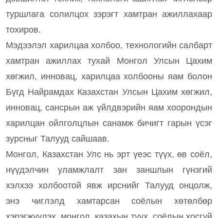
туршлага солилцох зэрэгт хамтран ажиллахаар
тохиров.
Мэдээлэл харилцаа холбоо, технологийн салбарт
хамтран ажиллах тухай Монгол Улсын Цахим
хөгжил, инновац, харилцаа холбооны яам болон
Бүгд Найрамдах Казахстан Улсын Цахим хөгжил,
инновац, сансрын аж үйлдвэрийн яам хоорондын
харилцан ойлголцлын санамж бичигт гарын үсэг
зурсныг Талууд сайшаав.
Монгол, Казахстан Улс нь эрт үеэс түүх, өв соёл,
нүүдэлчин уламжлалт зан заншлын гүнзгий
хэлхээ холбоотой явж ирснийг Талууд онцолж,
энэ чиглэлд хамтарсан соёлын хөтөлбөр
хэрэгжүүлэх, монгол, казахын түүх, соёлын хосгүй