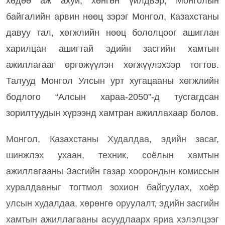
хөдөө аж ахуй, хөнгөн үйлдвэр, Монголын
байгалийн арвин нөөц зэрэг Монгол, Казахстаны
давуу тал, хөгжлийн нөөц бололцоог ашиглан
харилцан ашигтай эдийн засгийн хамтын
ажиллагааг өргөжүүлэн хөгжүүлэхээр тогтов.
Талууд Монгол Улсын урт хугацааны хөгжлийн
бодлого “Алсын хараа-2050”-д тусгагдсан
зорилтуудын хүрээнд хамтран ажиллахаар болов.
Монгол, Казахстаны Худалдаа, эдийн засаг,
шинжлэх ухаан, техник, соёлын хамтын
ажиллагааны Засгийн газар хоорондын комиссын
хуралдааныг тогтмол зохион байгуулах, хоёр
улсын худалдаа, хөрөнгө оруулалт, эдийн засгийн
хамтын ажиллагааны асуудлаарх яриа хэлэлцээг