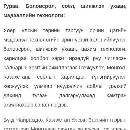
Гурав. Боловсрол, соёл, шинжлэх ухаан,
мэдээллийн технологи:
Хоёр улсын төрийн тэргүүн орчин цагийн
мэдээлэл технологийн эрин үетэй хөл нийлүүлэн
боловсрол, шинжлэх ухаан, цахим технологи,
харилцаа холбоо зэрэг ирээдүй рүү чиглэсэн
салбарын хамтын ажиллагааг бэхжүүлэх, Монгол,
Казахстаны соёлын харилцааг гүнзгийрүүлэн
хөгжүүлэх, улмаар нүүдэлчин соёлыг дэлхий
дахинд түгээн дэлгэрүүлэхэд хамтран
ажиллахаар санал нэгдэв.
Бүгд Найрамдах Казахстан Улсын Засгийн газрын
тэтгэлгээр Монголын оюутан залуусыг тус улсын